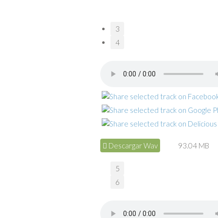
3
4
Descargar Wav
93.04 MB
5
6