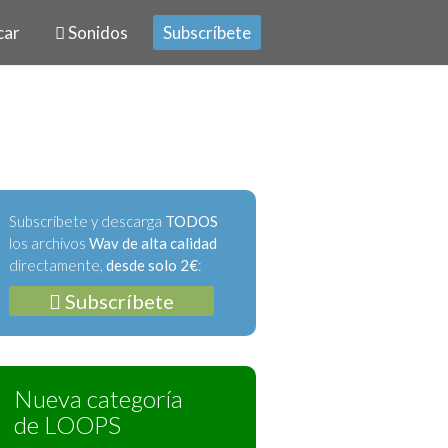
car
Sonidos
Subscríbete
Subscríbete y descarga
TODOS
los archivos
Wav de alta calidad
directamente,
desde solo 2€
:
Subscríbete
Nueva categoría
de LOOPS