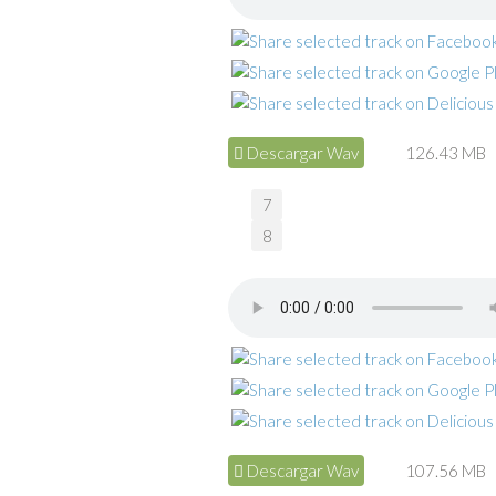
Descargar Wav
126.43 MB
7
8
Descargar Wav
107.56 MB