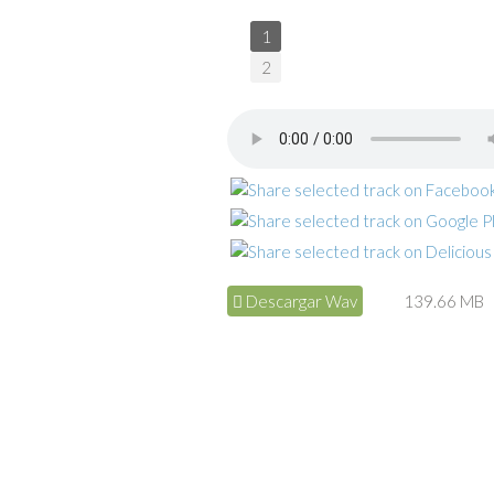
1
2
Descargar Wav
139.66 MB