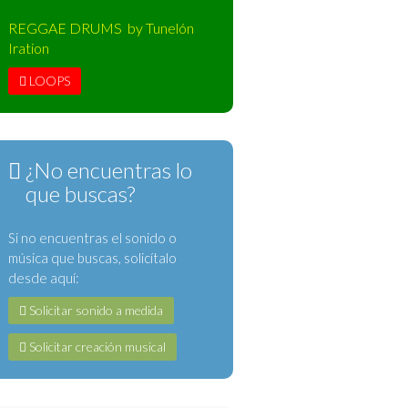
REGGAE DRUMS by Tunelón
Iration
LOOPS
¿No encuentras lo
que buscas?
Si no encuentras el sonido o
música que buscas, solicítalo
desde aquí:
Solicitar sonido a medida
Solicitar creación musical