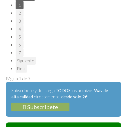
1
2
3
4
5
6
7
Siguiente
Final
Página 1 de 7
Subscríbete y descarga
TODOS
los archivos
Wav de
alta calidad
directamente,
desde solo 2€
:
Subscríbete