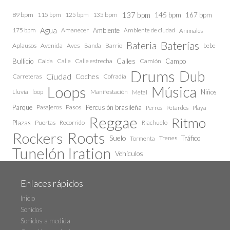
137 bpm
145 bpm
89 bpm
115 bpm
125 bpm
135 bpm
167 bpm
Agua
175 bpm
Amanecer
Ambiente
Ambiente de ciudad
Animales
Baterías
Bateria
Aplausos
Avenida
Aves
Barrio
bebe
Banda
Calles
Bullicio
Caida
Calle estrecha
Camión
Campo
Calle
Drums
Dub
Ciudad
Coches
Carreteras
Cofradía
Loops
Música
Lluvia
loop
Manifestación
Niños
Metal
Parque
Pasajeros
Pasos
Percusión brasileña
Perros
Petardos
Playa
Reggae
Ritmo
Plazas
Puertas
Recorrido
Riachuelo
Roots
Rockers
Suelo
Trenes
Tráfico
Tormenta
Tunelón Iration
Vehículos
Enlaces rápidos
Inicio
Sonidos
Sonidos a medida