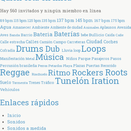
Hay 560 invitados y ningún miembro en línea
137 bpm
145 bpm
167 bpm
89 bpm
115 bpm
125 bpm
135 bpm
175 bpm
Agua
Ambiente
Amanecer
Aplausos
Avenida
Ambiente de ciudad
Animales
Baterías
Bateria
Bullicio
Aves
Barrio
bebe
Caida
Banda
Calle
Ciudad
Coches
Calles
Calle estrecha
Campo
Carreteras
Camión
Drums
Loops
Dub
Cofradía
Lluvia
loop
Música
Parque
Manifestación
Niños
Pasajeros
Pasos
Metal
Percusión brasileña
Plazas
Puertas
Perros
Petardos
Playa
Recorrido
Reggae
Rockers
Roots
Ritmo
Riachuelo
Tunelón Iration
Suelo
Tráfico
Tormenta
Trenes
Vehículos
Enlaces rápidos
Inicio
Sonidos
Sonidos a medida