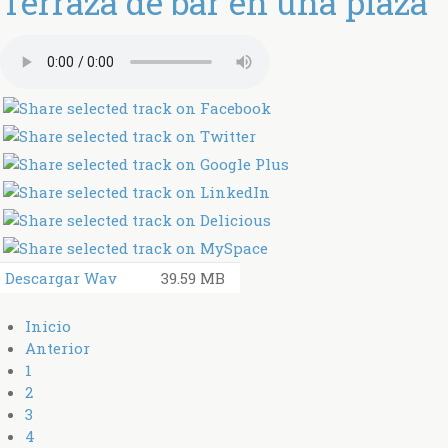
Terraza de bar en una plaza
Descargar Wav
39.59 MB
Inicio
Anterior
1
2
3
4