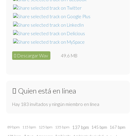
Descargar Wav
49.6 MB
Quien está en linea
Hay 183 invitados y ningún miembro en línea
137 bpm
145 bpm
89 bpm
115 bpm
125 bpm
135 bpm
167 bpm