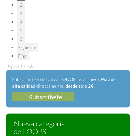
2
3
4
5
6
Siguiente
Final
Página 1 de 6
Subscríbete y descarga
TODOS
los archivos
Wav de
alta calidad
directamente,
desde solo 2€
:
Subscríbete
Nueva categoría
de LOOPS