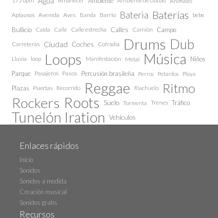
Agua
175 bpm
Amanecer
Ambiente
Ambiente de ciudad
Animales
Baterías
Bateria
Aplausos
Avenida
Aves
Barrio
bebe
Banda
Calles
Bullicio
Caida
Calle estrecha
Camión
Campo
Calle
Drums
Dub
Ciudad
Coches
Carreteras
Cofradía
Loops
Música
Lluvia
loop
Manifestación
Niños
Metal
Parque
Pasajeros
Pasos
Percusión brasileña
Perros
Petardos
Playa
Reggae
Ritmo
Plazas
Puertas
Recorrido
Riachuelo
Roots
Rockers
Suelo
Trenes
Tráfico
Tormenta
Tunelón Iration
Vehículos
Enlaces rápidos
Inicio
Sonidos
Sonidos a medida
Creación musical
Sonidos gratis
Recursos