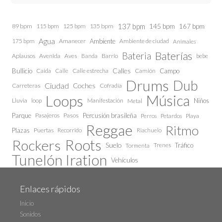
137 bpm
145 bpm
89 bpm
115 bpm
125 bpm
135 bpm
167 bpm
Agua
175 bpm
Amanecer
Ambiente
Ambiente de ciudad
Animales
Baterías
Bateria
Aplausos
Avenida
Aves
Barrio
bebe
Banda
Calles
Bullicio
Caida
Calle estrecha
Camión
Campo
Calle
Drums
Dub
Ciudad
Coches
Carreteras
Cofradía
Loops
Música
Lluvia
loop
Manifestación
Niños
Metal
Parque
Pasajeros
Pasos
Percusión brasileña
Perros
Petardos
Playa
Reggae
Ritmo
Plazas
Puertas
Recorrido
Riachuelo
Roots
Rockers
Suelo
Trenes
Tráfico
Tormenta
Tunelón Iration
Vehículos
Enlaces rápidos
Inicio
Sonidos