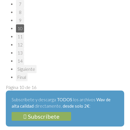
7
8
9
10
11
12
13
14
Siguiente
Final
Página 10 de 16
Subscríbete y descarga
TODOS
los archivos
Wav de
alta calidad
directamente,
desde solo 2€
:
Subscríbete