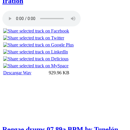
Iration
Descargar Wav
929.96 KB
Reggae drums 07 89a BPM by Tunelón