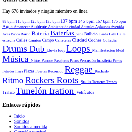
Hay 678 invitados y ningún miembro en línea
137 bpm
145 bpm
167 bpm
89 bpm
135 bpm
115 bpm
125 bpm
175 bpm
Agua
Amanecer
Ambiente
Aplausos
Avenida
Ambiente de ciudad
Animales
Baterías
Bateria
Bullicio
Aves
Barrio
bebe
Calle
Banda
Caida
Calle
Ciudad
Calles
Coches
estrecha
Campo
Carreteras
Cofradía
Camión
Loops
Drums
Dub
Lluvia
loop
Manifestación
Metal
Música
Niños
Parque
Pasajeros
Pasos
Percusión brasileña
Perros
Reggae
Plazas
Puertas
Petardos
Playa
Recorrido
Riachuelo
Roots
Rockers
Ritmo
Suelo
Tormenta
Trenes
Tunelón Iration
Vehículos
Tráfico
Enlaces rápidos
Inicio
Sonidos
Sonidos a medida
Creación musical