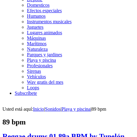
Domesticos
Efectos especiales
Humanos
Instrumentos musicales
Juguetes
Lugares animados
Máquinas
Marítimos
Naturaleza
Parques y jardines
Playa y piscina
Profesionales
Sirenas
Vehículos
Wav gratis del mes
Loops
Subscríbete
Usted está aquí:
Inicio
|
Sonidos
|
Playa y piscina
|
89 bpm
89 bpm
Reggae drums 01 89a BPM by Tunelón