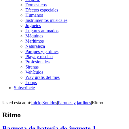
Domesticos
Efectos especiales
Humanos
Instrumentos musicales
Juguetes
Lugares animados
Máquinas
Marítimos
Naturaleza
Parques y jardines
Playa y piscina
Profesionales
Sirenas
Vehículos
Wav gratis del mes
Loops
Subscríbete
Usted está aquí:
Inicio
|
Sonidos
|
Parques y jardines
|
Ritmo
Ritmo
Baqueta de batería de juguete 1