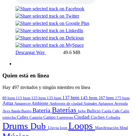
Descargar Wav
49.6 MB
Quien está en linea
Hay 497 invitados y ningún miembro en línea
137 bpm
145 bpm
167 bpm
89 bpm
135 bpm
115 bpm
125 bpm
175 bpm
Agua
Amanecer
Ambiente
Aplausos
Avenida
Ambiente de ciudad
Animales
Baterías
Bateria
Bullicio
Aves
Barrio
bebe
Calle
Banda
Caida
Calle
Ciudad
Calles
Coches
estrecha
Campo
Carreteras
Cofradía
Camión
Loops
Drums
Dub
Lluvia
loop
Manifestación
Metal