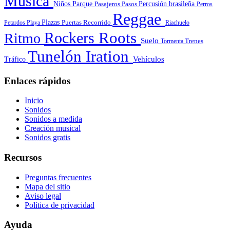
Música
Niños
Parque
Pasajeros
Pasos
Percusión brasileña
Perros
Reggae
Plazas
Puertas
Petardos
Playa
Recorrido
Riachuelo
Roots
Rockers
Ritmo
Suelo
Tormenta
Trenes
Tunelón Iration
Vehículos
Tráfico
Enlaces rápidos
Inicio
Sonidos
Sonidos a medida
Creación musical
Sonidos gratis
Recursos
Preguntas frecuentes
Mapa del sitio
Aviso legal
Política de privacidad
Ayuda