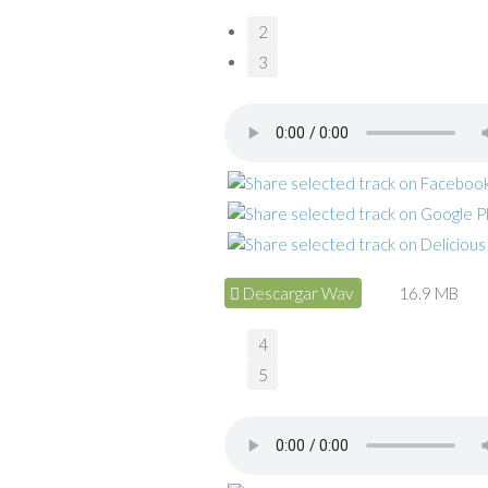
2
3
Descargar Wav
16.9 MB
4
5