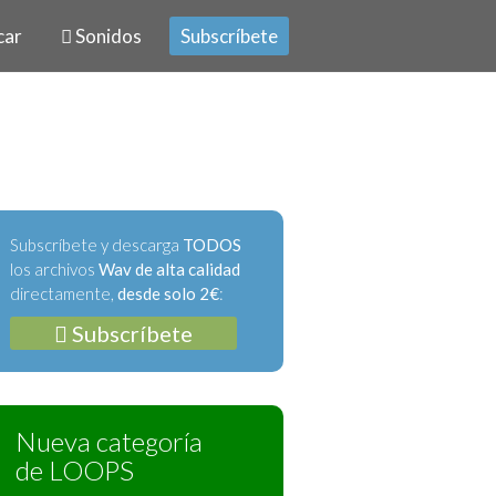
car
Sonidos
Subscríbete
Subscríbete y descarga
TODOS
los archivos
Wav de alta calidad
directamente,
desde solo 2€
:
Subscríbete
Nueva categoría
de LOOPS