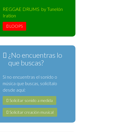
REGGAE DRUMS by Tunelón
Iration
LOOPS
¿No encuentras lo
que buscas?
Si no encuentras el sonido o
música que buscas, solicítalo
desde aquí:
Solicitar sonido a medida
Solicitar creación musical