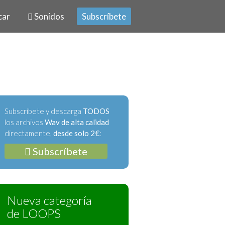
car
Sonidos
Subscríbete
Subscríbete y descarga
TODOS
los archivos
Wav de alta calidad
directamente,
desde solo 2€
:
Subscríbete
Nueva categoría
de LOOPS