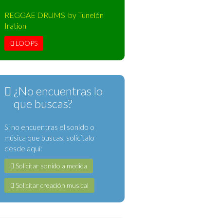
REGGAE DRUMS by Tunelón
Iration
LOOPS
¿No encuentras lo
que buscas?
Si no encuentras el sonido o
música que buscas, solicítalo
desde aquí:
Solicitar sonido a medida
Solicitar creación musical