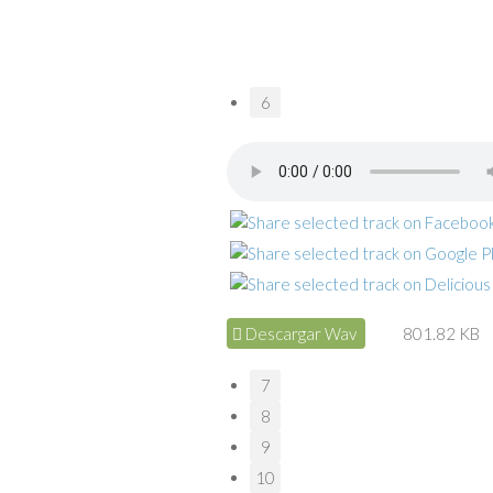
6
Descargar Wav
801.82 KB
7
8
9
10