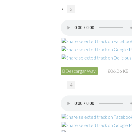
3
Descargar Wav
806.06 KB
4