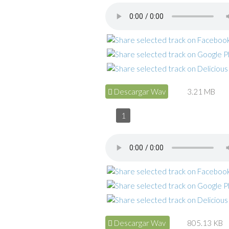
Descargar Wav
3.21 MB
1
Descargar Wav
805.13 KB