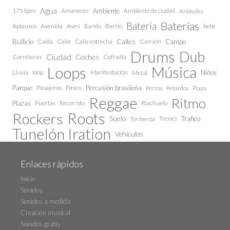
Agua
175 bpm
Amanecer
Ambiente
Ambiente de ciudad
Animales
Baterías
Bateria
Aplausos
Avenida
Aves
Barrio
bebe
Banda
Calles
Bullicio
Caida
Calle estrecha
Camión
Campo
Calle
Drums
Dub
Ciudad
Coches
Carreteras
Cofradía
Loops
Música
Lluvia
loop
Manifestación
Niños
Metal
Parque
Pasajeros
Pasos
Percusión brasileña
Perros
Petardos
Playa
Reggae
Ritmo
Plazas
Puertas
Recorrido
Riachuelo
Roots
Rockers
Suelo
Trenes
Tráfico
Tormenta
Tunelón Iration
Vehículos
Enlaces rápidos
Inicio
Sonidos
Sonidos a medida
Creación musical
Sonidos gratis