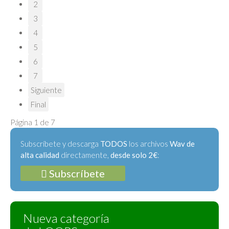
2
3
4
5
6
7
Siguiente
Final
Página 1 de 7
Subscríbete y descarga
TODOS
los archivos
Wav de
alta calidad
directamente,
desde solo 2€
:
Subscríbete
Nueva categoría