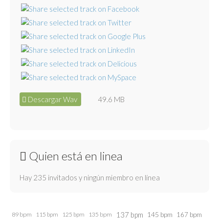
Descargar Wav
49.6 MB
Quien está en linea
Hay 235 invitados y ningún miembro en línea
137 bpm
145 bpm
89 bpm
115 bpm
125 bpm
135 bpm
167 bpm