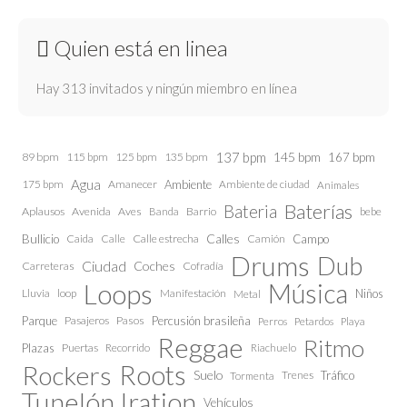
Quien está en linea
Hay 313 invitados y ningún miembro en línea
137 bpm
145 bpm
89 bpm
115 bpm
125 bpm
135 bpm
167 bpm
Agua
175 bpm
Amanecer
Ambiente
Ambiente de ciudad
Animales
Baterías
Bateria
Aplausos
Avenida
Aves
Barrio
bebe
Banda
Calles
Bullicio
Caida
Calle estrecha
Camión
Campo
Calle
Drums
Dub
Ciudad
Coches
Carreteras
Cofradía
Loops
Música
Lluvia
loop
Manifestación
Niños
Metal
Parque
Pasajeros
Pasos
Percusión brasileña
Perros
Petardos
Playa
Reggae
Ritmo
Plazas
Puertas
Recorrido
Riachuelo
Roots
Rockers
Suelo
Trenes
Tráfico
Tormenta
Tunelón Iration
Vehículos