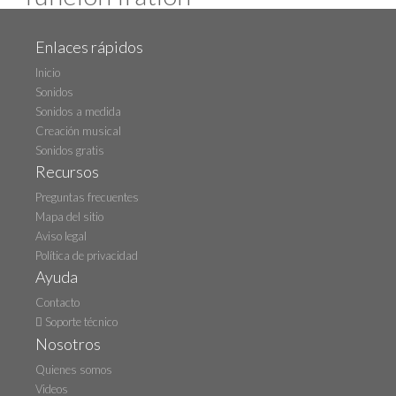
Enlaces rápidos
Inicio
Sonidos
Sonidos a medida
Creación musical
Sonidos gratis
Recursos
Preguntas frecuentes
Mapa del sitio
Aviso legal
Política de privacidad
Ayuda
Contacto
Soporte técnico
Nosotros
Quienes somos
Videos