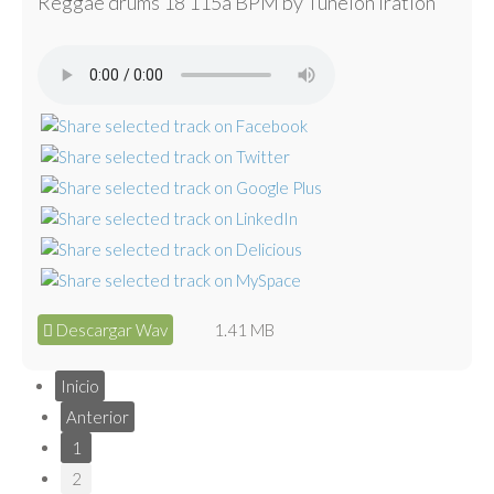
Reggae drums 18 115a BPM by Tunelón Iration
Descargar Wav
1.41 MB
Inicio
Anterior
1
2