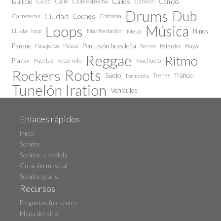
Calles
Bullicio
Caida
Calle estrecha
Camión
Campo
Calle
Drums
Dub
Ciudad
Coches
Carreteras
Cofradía
Loops
Música
Lluvia
loop
Manifestación
Niños
Metal
Parque
Pasajeros
Pasos
Percusión brasileña
Perros
Petardos
Playa
Reggae
Ritmo
Plazas
Puertas
Recorrido
Riachuelo
Roots
Rockers
Suelo
Trenes
Tráfico
Tormenta
Tunelón Iration
Vehículos
Enlaces rápidos
Inicio
Sonidos
Sonidos a medida
Creación musical
Sonidos gratis
Recursos
Preguntas frecuentes
Mapa del sitio