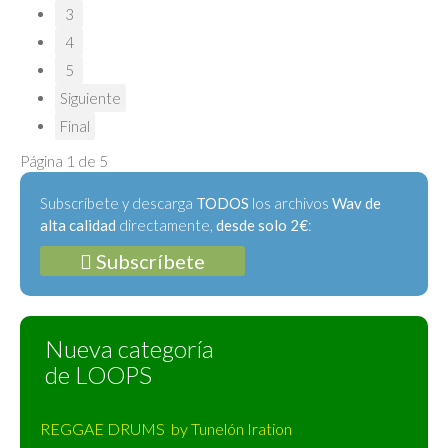
3
4
5
Siguiente
Final
Página 1 de 5
Subscríbete y descarga
TODOS
los archivos
Wav de
alta calidad
directamente,
desde solo 2€
:
Subscríbete
Nueva categoría
de LOOPS
REGGAE DRUMS by Tunelón Iration