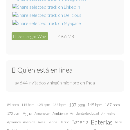
Descargar Wav
49.6 MB
Quien está en linea
Hay 644 invitados y ningún miembro en línea
137 bpm
145 bpm
89 bpm
115 bpm
125 bpm
135 bpm
167 bpm
Agua
175 bpm
Amanecer
Ambiente
Ambiente de ciudad
Animales
Baterías
Bateria
Aplausos
Avenida
Aves
Barrio
bebe
Banda