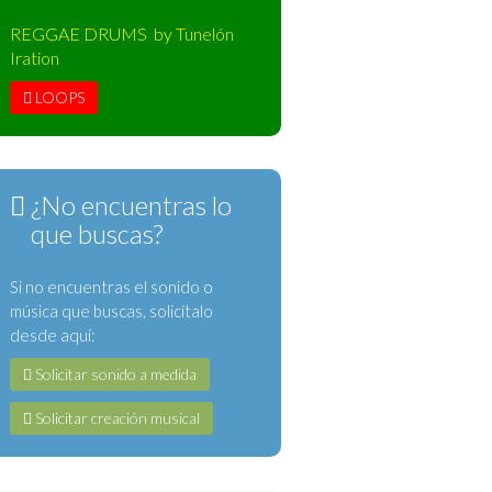
REGGAE DRUMS by Tunelón
Iration
LOOPS
¿No encuentras lo
que buscas?
Si no encuentras el sonido o
música que buscas, solicítalo
desde aquí:
Solicitar sonido a medida
Solicitar creación musical