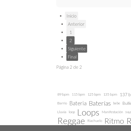
Inicio
Anterior
1
2
Siguiente
Final
Página 2 de 2
137 
89 bpm
115 bpm
125 bpm
135 bpm
Baterías
Bateria
Barrio
bebe
Bulli
Loops
Lluvia
loop
Manifestación
Met
Reggae
R
Ritmo
Riachuelo