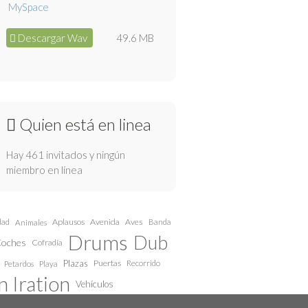
Descargar Wav
49.6 MB
Quien está en linea
Hay 461 invitados y ningún
miembro en línea
dad
Aplausos
Avenida
Aves
Animales
Banda
Drums
Dub
oches
Cofradía
Plazas
Puertas
Recorrido
Petardos
Playa
 Iration
Vehículos