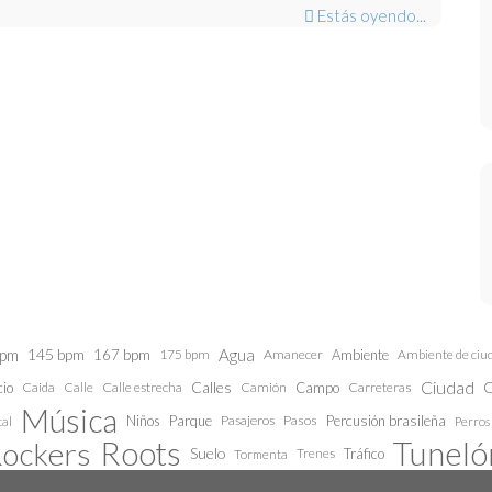
Estás oyendo...
bpm
145 bpm
Agua
167 bpm
175 bpm
Amanecer
Ambiente
Ambiente de ciu
Ciudad
Calles
C
cio
Caida
Calle estrecha
Camión
Campo
Carreteras
Calle
Música
Niños
Parque
Pasajeros
Pasos
Percusión brasileña
al
Perros
Roots
Tunelón
ockers
Suelo
Trenes
Tráfico
Tormenta