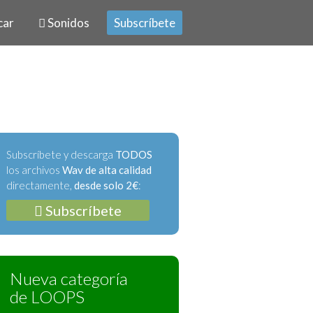
car
Sonidos
Subscríbete
Subscríbete y descarga
TODOS
los archivos
Wav de alta calidad
directamente,
desde solo 2€
:
Subscríbete
Nueva categoría
de LOOPS