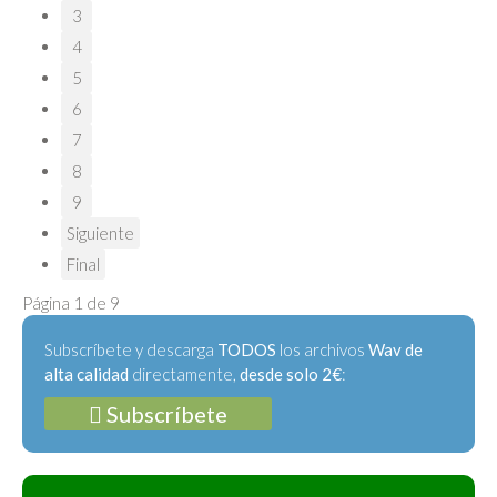
3
4
5
6
7
8
9
Siguiente
Final
Página 1 de 9
Subscríbete y descarga
TODOS
los archivos
Wav de
alta calidad
directamente,
desde solo 2€
:
Subscríbete