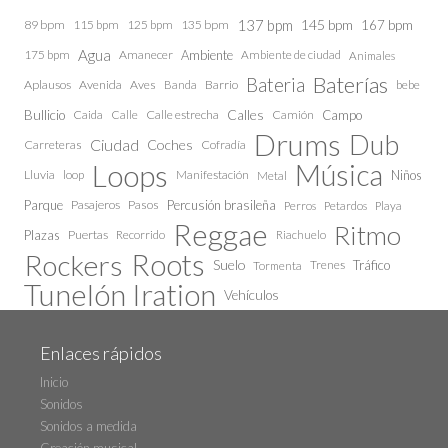
137 bpm
145 bpm
89 bpm
115 bpm
125 bpm
135 bpm
167 bpm
Agua
175 bpm
Amanecer
Ambiente
Ambiente de ciudad
Animales
Baterías
Bateria
Aplausos
Avenida
Aves
Barrio
bebe
Banda
Calles
Bullicio
Caida
Calle estrecha
Camión
Campo
Calle
Drums
Dub
Ciudad
Coches
Carreteras
Cofradía
Loops
Música
Lluvia
loop
Manifestación
Niños
Metal
Parque
Pasajeros
Pasos
Percusión brasileña
Perros
Petardos
Playa
Reggae
Ritmo
Plazas
Puertas
Recorrido
Riachuelo
Roots
Rockers
Suelo
Trenes
Tráfico
Tormenta
Tunelón Iration
Vehículos
Enlaces rápidos
Inicio
Sonidos
Sonidos a medida