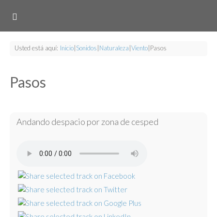
Usted está aquí:
Inicio
|
Sonidos
|
Naturaleza
|
Viento
|
Pasos
Pasos
Andando despacio por zona de cesped