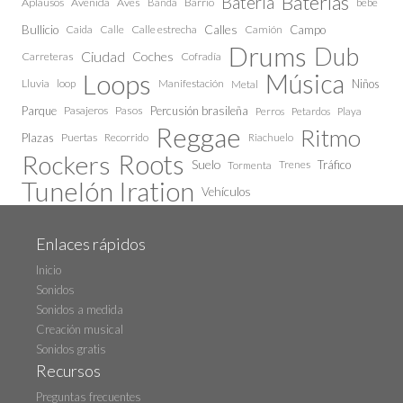
Baterías
Bateria
Aplausos
Avenida
Aves
Barrio
bebe
Banda
Calles
Bullicio
Caida
Calle estrecha
Camión
Campo
Calle
Drums
Dub
Ciudad
Coches
Carreteras
Cofradía
Loops
Música
Lluvia
loop
Manifestación
Niños
Metal
Parque
Pasajeros
Pasos
Percusión brasileña
Perros
Petardos
Playa
Reggae
Ritmo
Plazas
Puertas
Recorrido
Riachuelo
Roots
Rockers
Suelo
Trenes
Tráfico
Tormenta
Tunelón Iration
Vehículos
Enlaces rápidos
Inicio
Sonidos
Sonidos a medida
Creación musical
Sonidos gratis
Recursos
Preguntas frecuentes