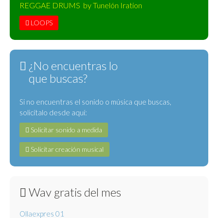
REGGAE DRUMS by Tunelón Iration
LOOPS
¿No encuentras lo
que buscas?
Si no encuentras el sonido o música que buscas,
solicítalo desde aquí:
Solicitar sonido a medida
Solicitar creación musical
Wav gratis del mes
Ollaexpres 01