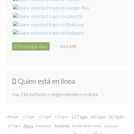
Descargar Wav
49.6 MB
Quien está en linea
Hay 316 invitados y ningún miembro en línea
137 bpm
145 bpm
89 bpm
115 bpm
125 bpm
135 bpm
167 bpm
Agua
175 bpm
Amanecer
Ambiente
Ambiente de ciudad
Animales