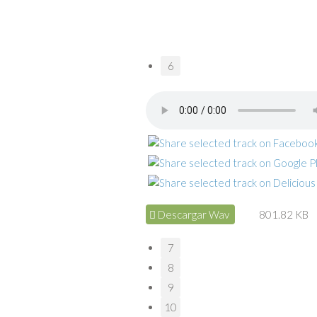
6
Descargar Wav
801.82 KB
7
8
9
10