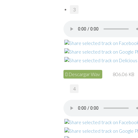
3
Descargar Wav
806.06 KB
4