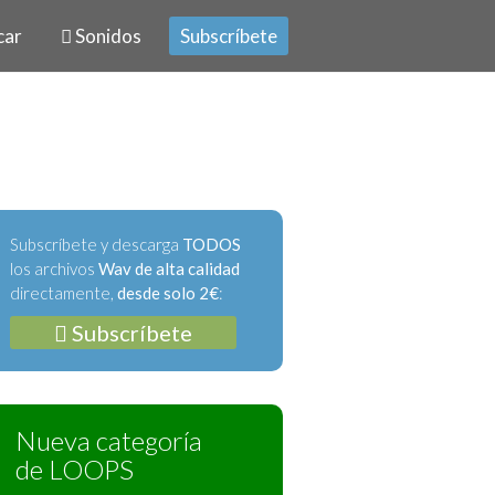
car
Sonidos
Subscríbete
Subscríbete y descarga
TODOS
los archivos
Wav de alta calidad
directamente,
desde solo 2€
:
Subscríbete
Nueva categoría
de LOOPS