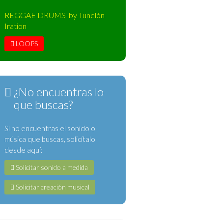
REGGAE DRUMS by Tunelón
Iration
LOOPS
¿No encuentras lo
que buscas?
Si no encuentras el sonido o
música que buscas, solicítalo
desde aquí:
Solicitar sonido a medida
Solicitar creación musical