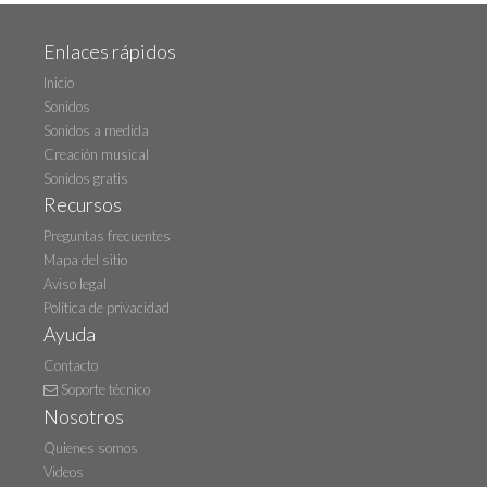
Enlaces rápidos
Inicio
Sonidos
Sonidos a medida
Creación musical
Sonidos gratis
Recursos
Preguntas frecuentes
Mapa del sitio
Aviso legal
Política de privacidad
Ayuda
Contacto
Soporte técnico
Nosotros
Quienes somos
Videos