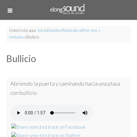
Usted está aquí:
Inicio
|
Sonidos
|
Naturaleza
|
Mar rios y
embalses
|
Bullicio
Bullicio
Abriendo la puerta y caminando hacia una plaza
con bullicio