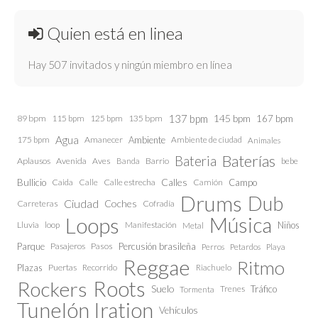
Quien está en linea
Hay 507 invitados y ningún miembro en línea
137 bpm
145 bpm
89 bpm
115 bpm
125 bpm
135 bpm
167 bpm
Agua
175 bpm
Amanecer
Ambiente
Ambiente de ciudad
Animales
Baterías
Bateria
Aplausos
Avenida
Aves
Barrio
bebe
Banda
Calles
Bullicio
Caida
Calle estrecha
Camión
Campo
Calle
Drums
Dub
Ciudad
Coches
Carreteras
Cofradía
Loops
Música
Lluvia
loop
Manifestación
Niños
Metal
Parque
Pasajeros
Pasos
Percusión brasileña
Perros
Petardos
Playa
Reggae
Ritmo
Plazas
Puertas
Recorrido
Riachuelo
Roots
Rockers
Suelo
Trenes
Tráfico
Tormenta
Tunelón Iration
Vehículos