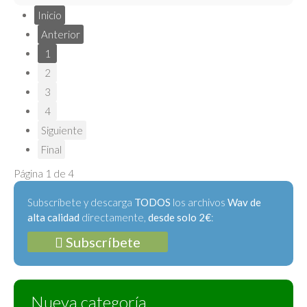
Inicio
Anterior
1
2
3
4
Siguiente
Final
Página 1 de 4
Subscríbete y descarga
TODOS
los archivos
Wav de
alta calidad
directamente,
desde solo 2€
:
Subscríbete
Nueva categoría