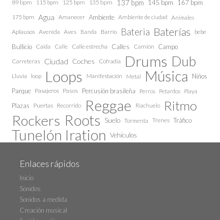
137 bpm
145 bpm
89 bpm
115 bpm
125 bpm
135 bpm
167 bpm
Agua
175 bpm
Amanecer
Ambiente
Ambiente de ciudad
Animales
Baterías
Bateria
Aplausos
Avenida
Aves
Barrio
bebe
Banda
Calles
Bullicio
Caida
Calle estrecha
Camión
Campo
Calle
Drums
Dub
Ciudad
Coches
Carreteras
Cofradía
Loops
Música
Lluvia
loop
Manifestación
Niños
Metal
Parque
Pasajeros
Pasos
Percusión brasileña
Perros
Petardos
Playa
Reggae
Ritmo
Plazas
Puertas
Recorrido
Riachuelo
Roots
Rockers
Suelo
Trenes
Tráfico
Tormenta
Tunelón Iration
Vehículos
Enlaces rápidos
Inicio
Sonidos
Sonidos a medida
Creación musical