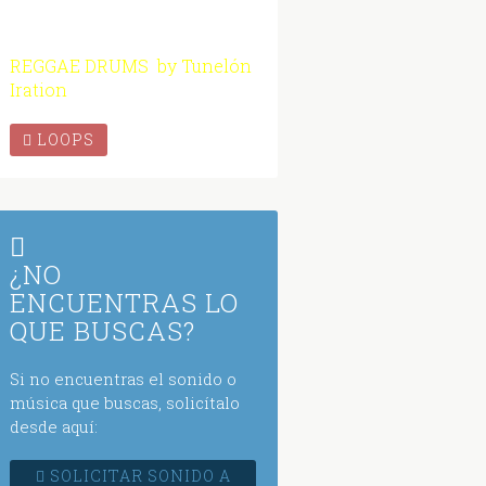
REGGAE DRUMS by Tunelón
Iration
LOOPS
¿NO
ENCUENTRAS LO
QUE BUSCAS?
Si no encuentras el sonido o
música que buscas, solicítalo
desde aquí:
SOLICITAR SONIDO A