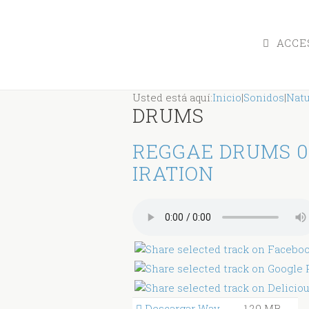
ACCES
Usted está aquí:
Inicio
|
Sonidos
|
Natu
DRUMS
REGGAE DRUMS 0
IRATION
Descargar Wav
1.29 MB