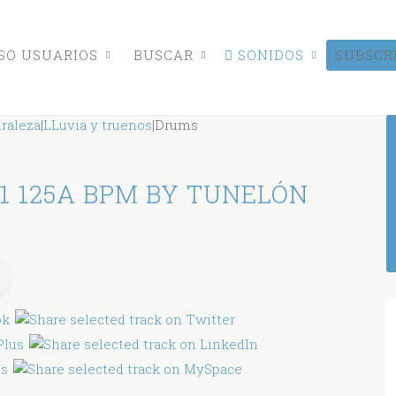
O USUARIOS
BUSCAR
SONIDOS
SUBSCR
raleza
|
LLuvia y truenos
|
Drums
1 125A BPM BY TUNELÓN