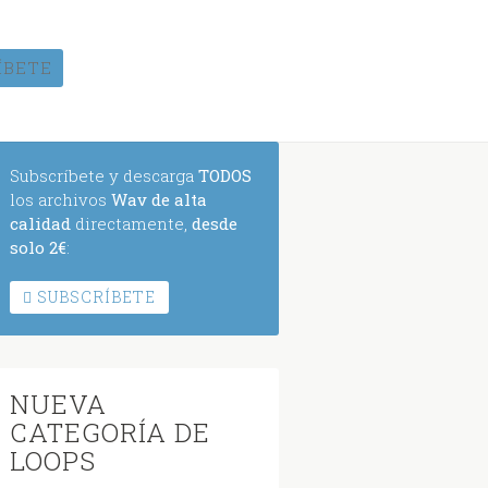
ÍBETE
Subscríbete y descarga
TODOS
los archivos
Wav de alta
calidad
directamente,
desde
solo 2€
:
SUBSCRÍBETE
NUEVA
CATEGORÍA DE
LOOPS