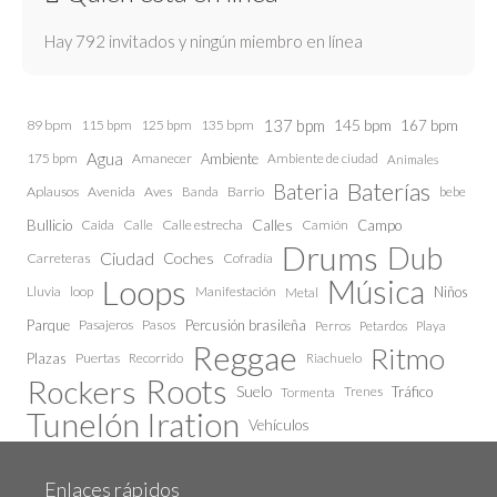
Hay 792 invitados y ningún miembro en línea
137 bpm
145 bpm
89 bpm
115 bpm
125 bpm
135 bpm
167 bpm
Agua
175 bpm
Amanecer
Ambiente
Ambiente de ciudad
Animales
Baterías
Bateria
Aplausos
Avenida
Aves
Barrio
bebe
Banda
Calles
Bullicio
Caida
Calle estrecha
Camión
Campo
Calle
Drums
Dub
Ciudad
Coches
Carreteras
Cofradía
Loops
Música
Lluvia
loop
Manifestación
Niños
Metal
Parque
Pasajeros
Pasos
Percusión brasileña
Perros
Petardos
Playa
Reggae
Ritmo
Plazas
Puertas
Recorrido
Riachuelo
Roots
Rockers
Suelo
Trenes
Tráfico
Tormenta
Tunelón Iration
Vehículos
Enlaces rápidos