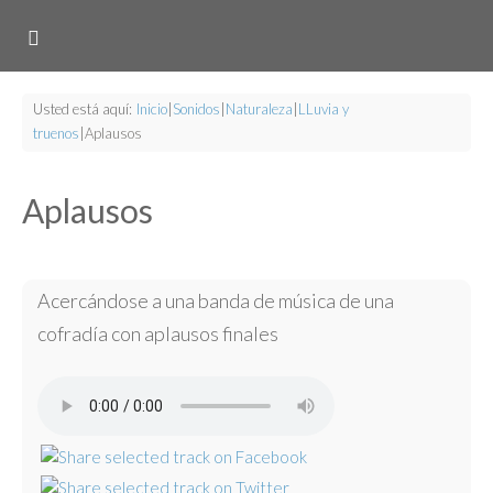
Usted está aquí:
Inicio
|
Sonidos
|
Naturaleza
|
LLuvia y
truenos
|
Aplausos
Aplausos
Acercándose a una banda de música de una
cofradía con aplausos finales