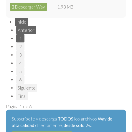
Descargar Wav
1.98 MB
Inicio
Anterior
1
2
3
4
5
6
Siguiente
Final
Página 1 de 6
Subscríbete y descarga
TODOS
los archivos
Wav de
alta calidad
directamente,
desde solo 2€
: