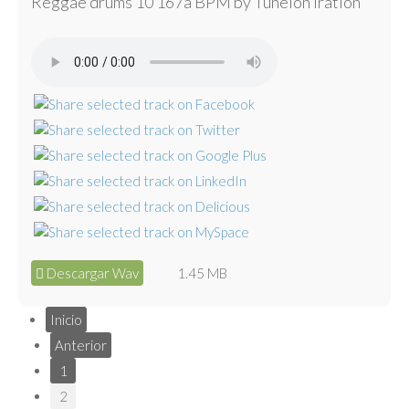
Reggae drums 10 167a BPM by Tunelón Iration
Descargar Wav
1.45 MB
Inicio
Anterior
1
2