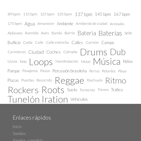
137 bpm
145 bpm
89 bpm
115 bpm
125 bpm
135 bpm
167 bpm
Agua
175 bpm
Amanecer
Ambiente
Ambiente de ciudad
Animales
Baterías
Bateria
Aplausos
Avenida
Aves
Barrio
bebe
Banda
Calles
Bullicio
Caida
Calle estrecha
Camión
Campo
Calle
Drums
Dub
Ciudad
Coches
Carreteras
Cofradía
Loops
Música
Lluvia
loop
Manifestación
Niños
Metal
Parque
Pasajeros
Pasos
Percusión brasileña
Perros
Petardos
Playa
Reggae
Ritmo
Plazas
Puertas
Recorrido
Riachuelo
Roots
Rockers
Suelo
Trenes
Tráfico
Tormenta
Tunelón Iration
Vehículos
Enlaces rápidos
Inicio
Sonidos
Sonidos a medida