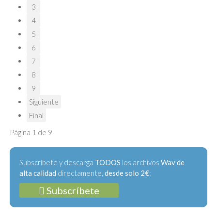
3
4
5
6
7
8
9
Siguiente
Final
Página 1 de 9
Subscríbete y descarga
TODOS
los archivos
Wav de
alta calidad
directamente,
desde solo 2€
:
Subscríbete