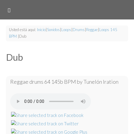
Usted está aquí:
Inicio
|
Sonidos
|
Loops
|
Drums
|
Reggae
|
Loops 145
BPM
|
Dub
Dub
Reggae drums 64 145b BPM by Tunelón Iration