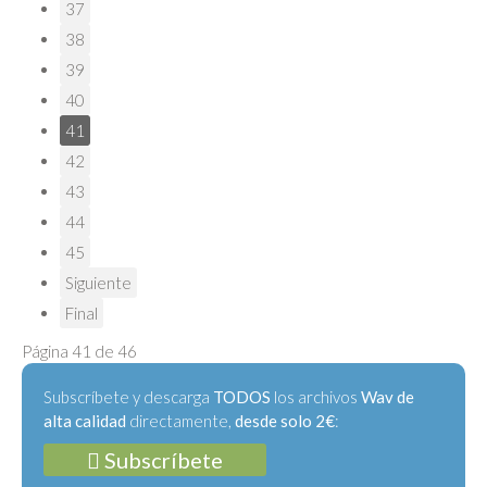
37
38
39
40
41
42
43
44
45
Siguiente
Final
Página 41 de 46
Subscríbete y descarga
TODOS
los archivos
Wav de
alta calidad
directamente,
desde solo 2€
:
Subscríbete