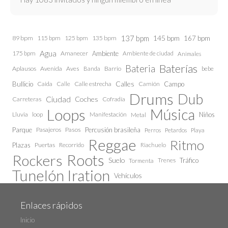
137 bpm
145 bpm
89 bpm
115 bpm
125 bpm
135 bpm
167 bpm
Agua
175 bpm
Amanecer
Ambiente
Ambiente de ciudad
Animales
Baterías
Bateria
Aplausos
Avenida
Aves
Barrio
bebe
Banda
Calles
Bullicio
Caida
Calle estrecha
Camión
Campo
Calle
Drums
Dub
Ciudad
Coches
Carreteras
Cofradía
Loops
Música
Lluvia
loop
Manifestación
Niños
Metal
Parque
Pasajeros
Pasos
Percusión brasileña
Perros
Petardos
Playa
Reggae
Ritmo
Plazas
Puertas
Recorrido
Riachuelo
Roots
Rockers
Suelo
Trenes
Tráfico
Tormenta
Tunelón Iration
Vehículos
Enlaces rápidos
Inicio