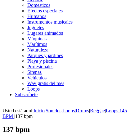
Domesticos
Efectos especiales
Humanos
Instrumentos musicales
Juguetes
Lugares animados
Máquinas
Marítimos
Naturaleza
Parques y jardines
Playa y piscina
Profesionales
Sirenas
Vehículos
Wav gratis del mes
Loops
Subscríbete
Usted está aquí:
Inicio
|
Sonidos
|
Loops
|
Drums
|
Reggae
|
Loops 145
BPM
|
137 bpm
137 bpm