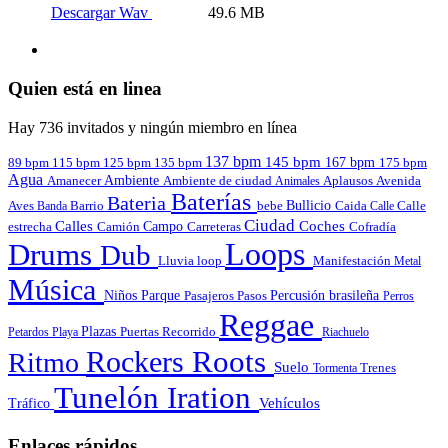
Descargar Wav
49.6 MB
Quien está en linea
Hay 736 invitados y ningún miembro en línea
137 bpm
145 bpm
167 bpm
89 bpm
135 bpm
115 bpm
125 bpm
175 bpm
Agua
Amanecer
Ambiente
Aplausos
Avenida
Ambiente de ciudad
Animales
Baterías
Bateria
Bullicio
Aves
Barrio
bebe
Calle
Banda
Caida
Calle
Ciudad
Calles
Coches
estrecha
Campo
Carreteras
Cofradía
Camión
Loops
Drums
Dub
Lluvia
loop
Manifestación
Metal
Música
Niños
Parque
Pasajeros
Pasos
Percusión brasileña
Perros
Reggae
Plazas
Puertas
Petardos
Playa
Recorrido
Riachuelo
Roots
Rockers
Ritmo
Suelo
Tormenta
Trenes
Tunelón Iration
Vehículos
Tráfico
Enlaces rápidos