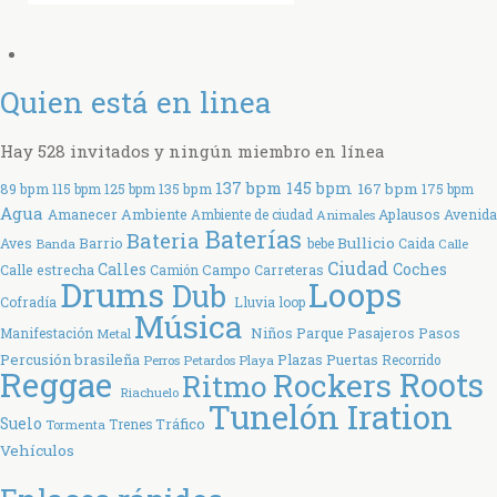
Quien está en linea
Hay 528 invitados y ningún miembro en línea
137 bpm
145 bpm
167 bpm
89 bpm
115 bpm
125 bpm
135 bpm
175 bpm
Agua
Ambiente
Amanecer
Aplausos
Avenida
Ambiente de ciudad
Animales
Baterías
Bateria
Bullicio
Aves
Barrio
bebe
Caida
Banda
Calle
Ciudad
Coches
Calles
Calle estrecha
Campo
Carreteras
Camión
Drums
Loops
Dub
Cofradía
Lluvia
loop
Música
Parque
Manifestación
Niños
Pasajeros
Pasos
Metal
Percusión brasileña
Plazas
Puertas
Perros
Petardos
Playa
Recorrido
Reggae
Rockers
Roots
Ritmo
Riachuelo
Tunelón Iration
Suelo
Tráfico
Tormenta
Trenes
Vehículos