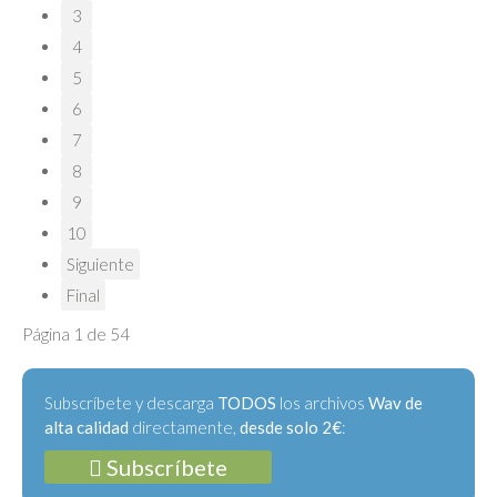
3
4
5
6
7
8
9
10
Siguiente
Final
Página 1 de 54
Subscríbete y descarga
TODOS
los archivos
Wav de
alta calidad
directamente,
desde solo 2€
:
Subscríbete