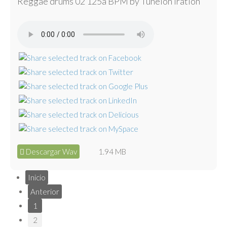
Reggae drums 02 125a BPM by Tunelón Iration
Descargar Wav
1.94 MB
Inicio
Anterior
1
2