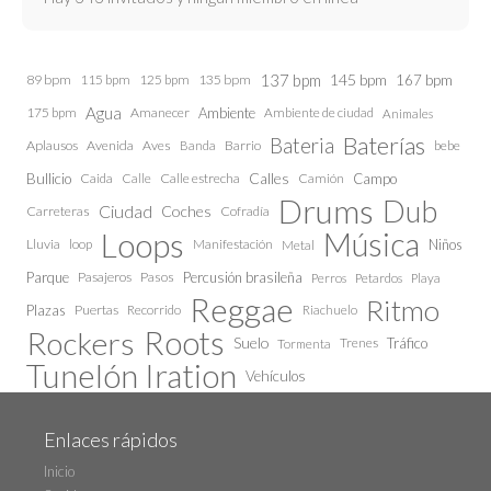
137 bpm
145 bpm
89 bpm
115 bpm
125 bpm
135 bpm
167 bpm
Agua
175 bpm
Amanecer
Ambiente
Ambiente de ciudad
Animales
Baterías
Bateria
Aplausos
Avenida
Aves
Barrio
bebe
Banda
Calles
Bullicio
Caida
Calle estrecha
Camión
Campo
Calle
Drums
Dub
Ciudad
Coches
Carreteras
Cofradía
Loops
Música
Lluvia
loop
Manifestación
Niños
Metal
Parque
Pasajeros
Pasos
Percusión brasileña
Perros
Petardos
Playa
Reggae
Ritmo
Plazas
Puertas
Recorrido
Riachuelo
Roots
Rockers
Suelo
Trenes
Tráfico
Tormenta
Tunelón Iration
Vehículos
Enlaces rápidos
Inicio