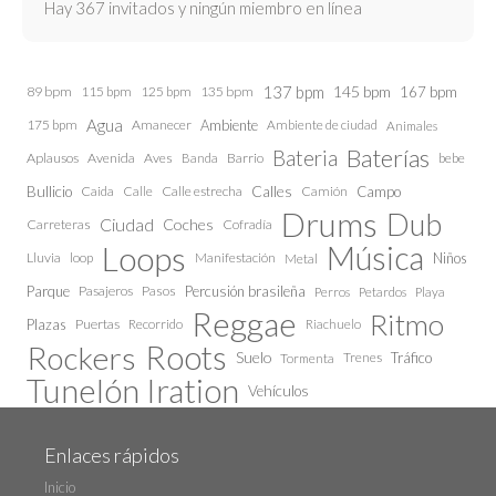
Hay 367 invitados y ningún miembro en línea
137 bpm
145 bpm
89 bpm
115 bpm
125 bpm
135 bpm
167 bpm
Agua
175 bpm
Amanecer
Ambiente
Ambiente de ciudad
Animales
Baterías
Bateria
Aplausos
Avenida
Aves
Barrio
bebe
Banda
Calles
Bullicio
Caida
Calle estrecha
Camión
Campo
Calle
Drums
Dub
Ciudad
Coches
Carreteras
Cofradía
Loops
Música
Lluvia
loop
Manifestación
Niños
Metal
Parque
Pasajeros
Pasos
Percusión brasileña
Perros
Petardos
Playa
Reggae
Ritmo
Plazas
Puertas
Recorrido
Riachuelo
Roots
Rockers
Suelo
Trenes
Tráfico
Tormenta
Tunelón Iration
Vehículos
Enlaces rápidos
Inicio