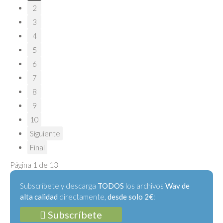
2
3
4
5
6
7
8
9
10
Siguiente
Final
Página 1 de 13
Subscríbete y descarga
TODOS
los archivos
Wav de
alta calidad
directamente,
desde solo 2€
:
Subscríbete