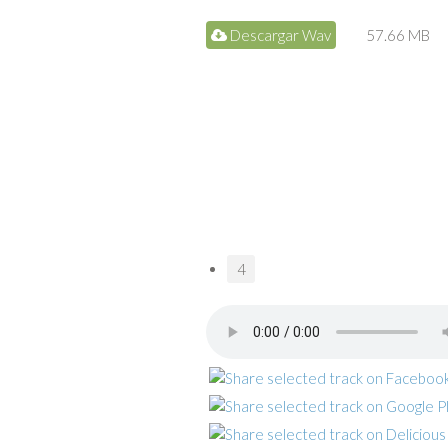
Descargar Wav
57.66 MB
4