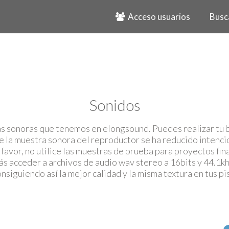
Acceso usuarios
Busc
Sonidos
as sonoras que tenemos en elongsound. Puedes realizar tu b
e la muestra sonora del reproductor se ha reducido inten
 favor, no utilice las muestras de prueba para proyectos fina
s acceder a archivos de audio wav stereo a 16bits y 44.1kh
nsiguiendo así la mejor calidad y la misma textura en tus pi