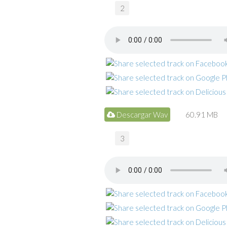
2
Descargar Wav
60.91 MB
3