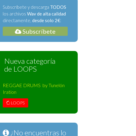
Subscríbete y descarga
TODOS
los archivos
Wav de alta calidad
directamente,
desde solo 2€
:
Subscríbete
Nueva categoría
de LOOPS
REGGAE DRUMS by Tunelón
Iration
LOOPS
¿No encuentras lo