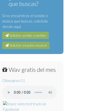
que buscas?
Si no encuentras el sonido o
música que buscas, solicítalo
desde aquí:
Solicitar sonido a medida
Solicitar creación musical
Wav gratis del mes
Ollaexpres 01