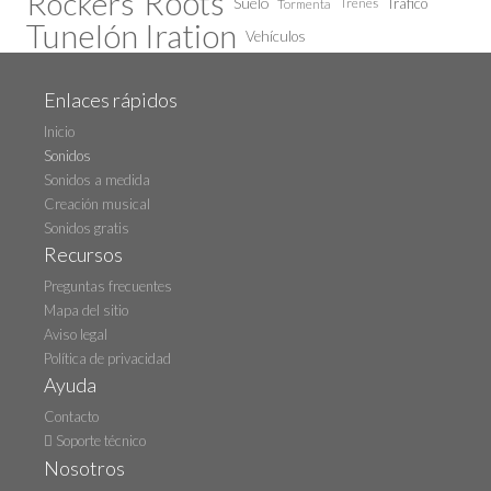
Roots
Rockers
Suelo
Trenes
Tráfico
Tormenta
Tunelón Iration
Vehículos
Enlaces rápidos
Inicio
Sonidos
Sonidos a medida
Creación musical
Sonidos gratis
Recursos
Preguntas frecuentes
Mapa del sitio
Aviso legal
Política de privacidad
Ayuda
Contacto
Soporte técnico
Nosotros