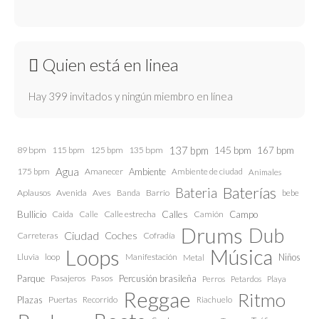
Quien está en linea
Hay 399 invitados y ningún miembro en línea
137 bpm
145 bpm
89 bpm
115 bpm
125 bpm
135 bpm
167 bpm
Agua
175 bpm
Amanecer
Ambiente
Ambiente de ciudad
Animales
Baterías
Bateria
Aplausos
Avenida
Aves
Barrio
bebe
Banda
Calles
Bullicio
Caida
Calle estrecha
Camión
Campo
Calle
Drums
Dub
Ciudad
Coches
Carreteras
Cofradía
Loops
Música
Lluvia
loop
Manifestación
Niños
Metal
Parque
Pasajeros
Pasos
Percusión brasileña
Perros
Petardos
Playa
Reggae
Ritmo
Plazas
Puertas
Recorrido
Riachuelo