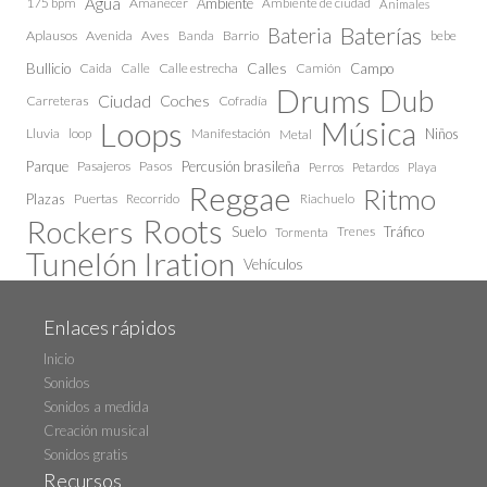
Agua
175 bpm
Amanecer
Ambiente
Ambiente de ciudad
Animales
Baterías
Bateria
Aplausos
Avenida
Aves
Barrio
bebe
Banda
Calles
Bullicio
Caida
Calle estrecha
Camión
Campo
Calle
Drums
Dub
Ciudad
Coches
Carreteras
Cofradía
Loops
Música
Lluvia
loop
Manifestación
Niños
Metal
Parque
Pasajeros
Pasos
Percusión brasileña
Perros
Petardos
Playa
Reggae
Ritmo
Plazas
Puertas
Recorrido
Riachuelo
Roots
Rockers
Suelo
Trenes
Tráfico
Tormenta
Tunelón Iration
Vehículos
Enlaces rápidos
Inicio
Sonidos
Sonidos a medida
Creación musical
Sonidos gratis
Recursos