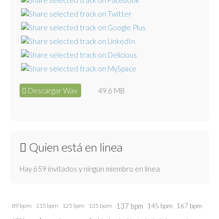
Descargar Wav
49.6 MB
Quien está en linea
Hay 659 invitados y ningún miembro en línea
137 bpm
145 bpm
89 bpm
115 bpm
125 bpm
135 bpm
167 bpm