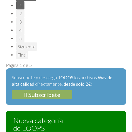
1
2
3
4
5
Siguiente
Final
Página 1 de 5
Subscríbete y descarga
TODOS
los archivos
Wav de
alta calidad
directamente,
desde solo 2€
:
Subscríbete
Nueva categoría
de LOOPS