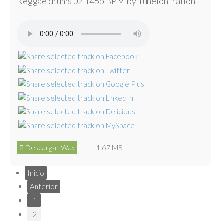
Reggae drums 02 145b BPM by Tunelón Iration
Descargar Wav
1.67 MB
Inicio
Anterior
1
2