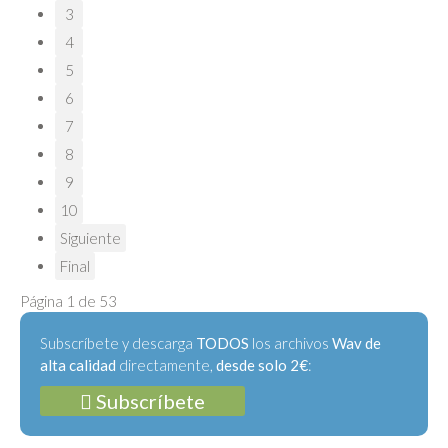
3
4
5
6
7
8
9
10
Siguiente
Final
Página 1 de 53
Subscríbete y descarga
TODOS
los archivos
Wav de
alta calidad
directamente,
desde solo 2€
:
Subscríbete