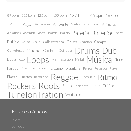
137 bpm
145 bpm
89 bpm
115 bpm
125 bpm
135 bpm
167 bpm
Agua
175 bpm
Amanecer
Ambiente
Ambiente de ciudad
Animales
Baterías
Bateria
Aplausos
Avenida
Aves
Barrio
bebe
Banda
Calles
Bullicio
Caida
Calle estrecha
Camión
Campo
Calle
Drums
Dub
Ciudad
Coches
Carreteras
Cofradía
Loops
Música
Lluvia
loop
Manifestación
Niños
Metal
Parque
Pasajeros
Pasos
Percusión brasileña
Perros
Petardos
Playa
Reggae
Ritmo
Plazas
Puertas
Recorrido
Riachuelo
Roots
Rockers
Suelo
Trenes
Tráfico
Tormenta
Tunelón Iration
Vehículos
Enlaces rápidos
Inicio
Sonidos