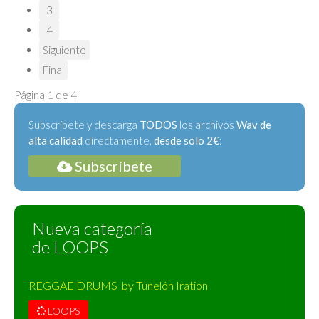
3
4
Siguiente
Final
Página 1 de 4
Subscríbete y descarga
TODOS
los archivos
Wav de
alta calidad
directamente,
desde solo 2€
:
Subscríbete
Nueva categoría
de LOOPS
REGGAE DRUMS by Tunelón Iration
LOOPS