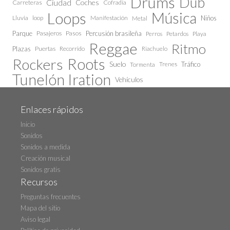
Drums
Dub
Ciudad
Coches
Carreteras
Cofradía
Loops
Música
Lluvia
loop
Manifestación
Niños
Metal
Parque
Pasajeros
Pasos
Percusión brasileña
Perros
Petardos
Playa
Reggae
Ritmo
Plazas
Puertas
Recorrido
Riachuelo
Roots
Rockers
Suelo
Trenes
Tráfico
Tormenta
Tunelón Iration
Vehículos
Enlaces rápidos
Inicio
Sonidos
Sonidos a medida
Creación musical
Sonidos gratis
Recursos
Preguntas frecuentes
Mapa del sitio
Aviso legal