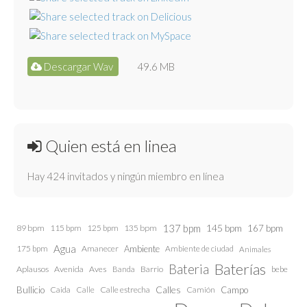
Descargar Wav
49.6 MB
Quien está en linea
Hay 424 invitados y ningún miembro en línea
137 bpm
145 bpm
89 bpm
115 bpm
125 bpm
135 bpm
167 bpm
Agua
175 bpm
Amanecer
Ambiente
Ambiente de ciudad
Animales
Baterías
Bateria
Aplausos
Avenida
Aves
Barrio
bebe
Banda
Calles
Bullicio
Caida
Calle estrecha
Camión
Campo
Calle