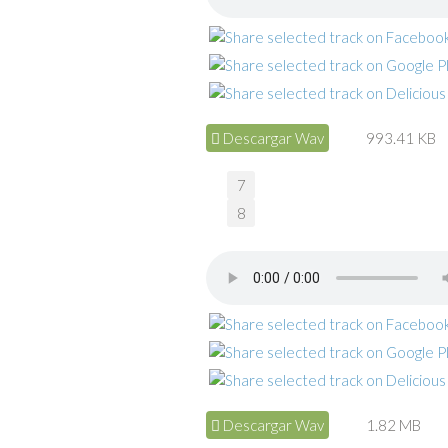
Descargar Wav
993.41 KB
7
8
Descargar Wav
1.82 MB