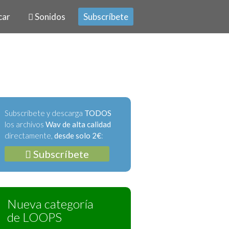
car
Sonidos
Subscríbete
Subscríbete y descarga
TODOS
los archivos
Wav de alta calidad
directamente,
desde solo 2€
:
Subscríbete
Nueva categoría
de LOOPS