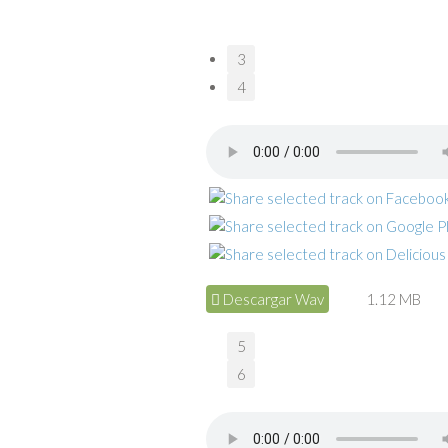
3
4
Descargar Wav
1.12 MB
5
6