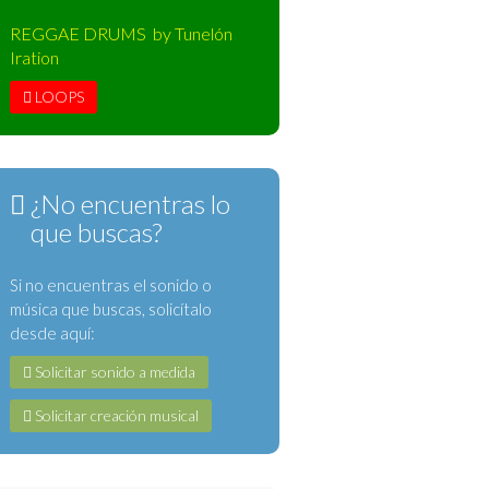
REGGAE DRUMS by Tunelón
Iration
LOOPS
¿No encuentras lo
que buscas?
Si no encuentras el sonido o
música que buscas, solicítalo
desde aquí:
Solicitar sonido a medida
Solicitar creación musical