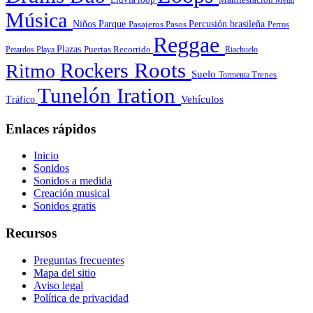
Música
Niños
Parque
Pasajeros
Pasos
Percusión brasileña
Perros
Reggae
Plazas
Puertas
Petardos
Playa
Recorrido
Riachuelo
Roots
Rockers
Ritmo
Suelo
Tormenta
Trenes
Tunelón Iration
Vehículos
Tráfico
Enlaces rápidos
Inicio
Sonidos
Sonidos a medida
Creación musical
Sonidos gratis
Recursos
Preguntas frecuentes
Mapa del sitio
Aviso legal
Política de privacidad