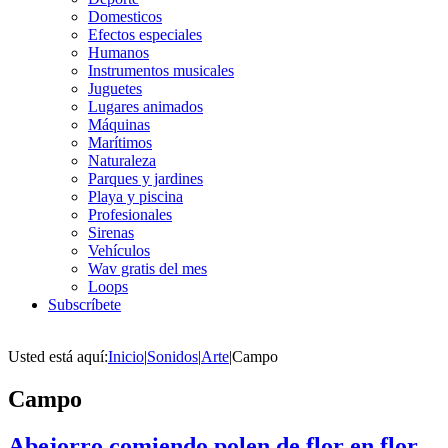
Domesticos
Efectos especiales
Humanos
Instrumentos musicales
Juguetes
Lugares animados
Máquinas
Marítimos
Naturaleza
Parques y jardines
Playa y piscina
Profesionales
Sirenas
Vehículos
Wav gratis del mes
Loops
Subscríbete
Usted está aquí:
Inicio
|
Sonidos
|
Arte
|
Campo
Campo
Abejorro comiendo polen de flor en flor