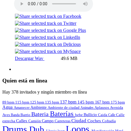
Descargar Wav
49.6 MB
Quien está en linea
Hay 378 invitados y ningún miembro en línea
137 bpm
145 bpm
167 bpm
89 bpm
135 bpm
115 bpm
125 bpm
175 bpm
Agua
Amanecer
Ambiente
Aplausos
Avenida
Ambiente de ciudad
Animales
Baterías
Bateria
Bullicio
Aves
Barrio
bebe
Calle
Banda
Caida
Calle
Ciudad
Calles
Coches
estrecha
Campo
Carreteras
Cofradía
Camión
Loops
Drums
Dub
Lluvia
loop
Manifestación
Metal