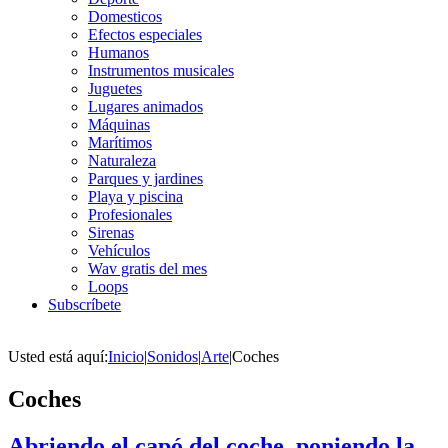
Domesticos
Efectos especiales
Humanos
Instrumentos musicales
Juguetes
Lugares animados
Máquinas
Marítimos
Naturaleza
Parques y jardines
Playa y piscina
Profesionales
Sirenas
Vehículos
Wav gratis del mes
Loops
Subscríbete
Usted está aquí:
Inicio
|
Sonidos
|
Arte
|
Coches
Coches
Abriendo el capó del coche, poniendo la