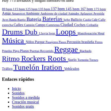
Hay 773 invitados y ningún miembro en línea
137 bpm
145 bpm
167 bpm
89 bpm
135 bpm
115 bpm
125 bpm
175 bpm
Agua
Amanecer
Ambiente
Aplausos
Avenida
Ambiente de ciudad
Animales
Baterías
Bateria
Bullicio
Aves
Barrio
bebe
Calle
Banda
Caida
Calle
Ciudad
Calles
Coches
estrecha
Campo
Carreteras
Cofradía
Camión
Loops
Drums
Dub
Lluvia
loop
Manifestación
Metal
Música
Niños
Parque
Pasajeros
Pasos
Percusión brasileña
Perros
Reggae
Plazas
Puertas
Petardos
Playa
Recorrido
Riachuelo
Roots
Rockers
Ritmo
Suelo
Tormenta
Trenes
Tunelón Iration
Vehículos
Tráfico
Enlaces rápidos
Inicio
Sonidos
Sonidos a medida
Creación musical
Sonidos gratis