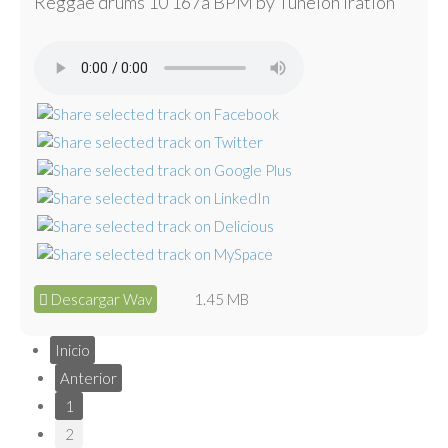
Reggae drums 10 167a BPM by Tunelón Iration
Descargar Wav
1.45 MB
Inicio
Anterior
1
2