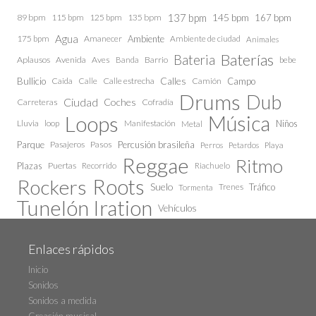
137 bpm
145 bpm
89 bpm
115 bpm
125 bpm
135 bpm
167 bpm
Agua
175 bpm
Amanecer
Ambiente
Ambiente de ciudad
Animales
Baterías
Bateria
Aplausos
Avenida
Aves
Barrio
bebe
Banda
Calles
Bullicio
Caida
Calle estrecha
Camión
Campo
Calle
Drums
Dub
Ciudad
Coches
Carreteras
Cofradía
Loops
Música
Lluvia
loop
Manifestación
Niños
Metal
Parque
Pasajeros
Pasos
Percusión brasileña
Perros
Petardos
Playa
Reggae
Ritmo
Plazas
Puertas
Recorrido
Riachuelo
Roots
Rockers
Suelo
Trenes
Tráfico
Tormenta
Tunelón Iration
Vehículos
Enlaces rápidos
Inicio
Sonidos
Sonidos a medida