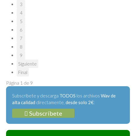
3
4
5
6
7
8
9
Siguiente
Final
Página 1 de 9
Subscríbete y descarga
TODOS
los archivos
Wav de
alta calidad
directamente,
desde solo 2€
:
Subscríbete