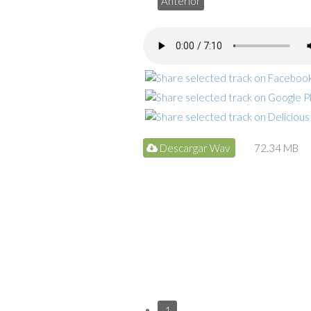
Anterior
Descargar Wav
72.34 MB
1