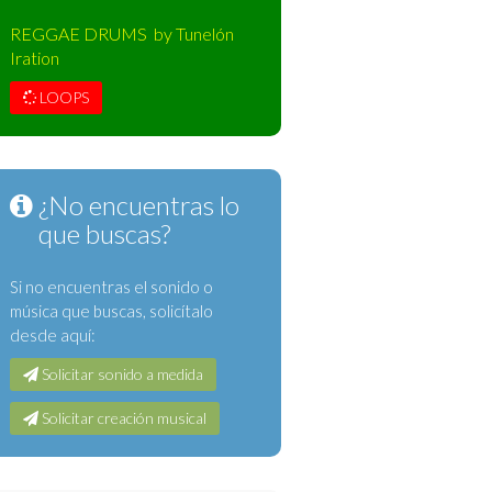
REGGAE DRUMS by Tunelón
Iration
LOOPS
¿No encuentras lo
que buscas?
Si no encuentras el sonido o
música que buscas, solicítalo
desde aquí:
Solicitar sonido a medida
Solicitar creación musical