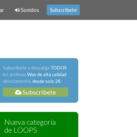
ar
Sonidos
Subscríbete
Subscríbete y descarga
TODOS
los archivos
Wav de alta calidad
directamente,
desde solo 2€
:
Subscríbete
Nueva categoría
de LOOPS