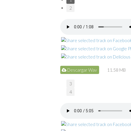
2
Descargar Wav
11.58 MB
3
4