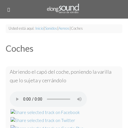
Usted está aquí:
Inicio
|
Sonidos
|
Aereos
|
Coches
Coches
Abriendo el capó del coche, poniendo la varilla
que lo sujeta y cerrándolo