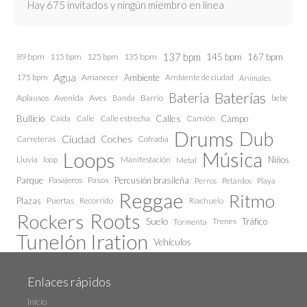
Hay 675 invitados y ningún miembro en línea
137 bpm
145 bpm
89 bpm
115 bpm
125 bpm
135 bpm
167 bpm
Agua
175 bpm
Amanecer
Ambiente
Ambiente de ciudad
Animales
Baterías
Bateria
Aplausos
Avenida
Aves
Barrio
bebe
Banda
Calles
Bullicio
Caida
Calle estrecha
Camión
Campo
Calle
Drums
Dub
Ciudad
Coches
Carreteras
Cofradía
Loops
Música
Lluvia
loop
Manifestación
Niños
Metal
Parque
Pasajeros
Pasos
Percusión brasileña
Perros
Petardos
Playa
Reggae
Ritmo
Plazas
Puertas
Recorrido
Riachuelo
Roots
Rockers
Suelo
Trenes
Tráfico
Tormenta
Tunelón Iration
Vehículos
Enlaces rápidos
Inicio