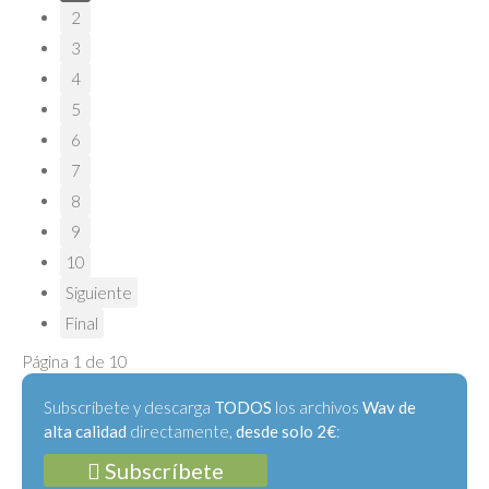
2
3
4
5
6
7
8
9
10
Siguiente
Final
Página 1 de 10
Subscríbete y descarga
TODOS
los archivos
Wav de
alta calidad
directamente,
desde solo 2€
:
Subscríbete