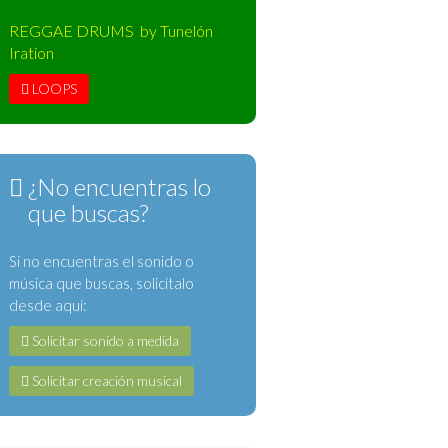
REGGAE DRUMS by Tunelón
Iration
LOOPS
¿No encuentras lo
que buscas?
Si no encuentras el sonido o
música que buscas, solicítalo
desde aquí:
Solicitar sonido a medida
Solicitar creación musical