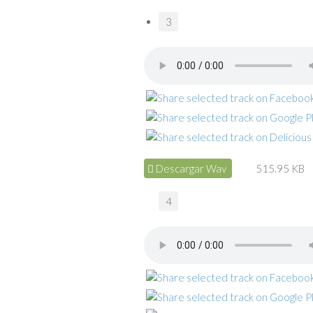
3
Descargar Wav
515.95 KB
4