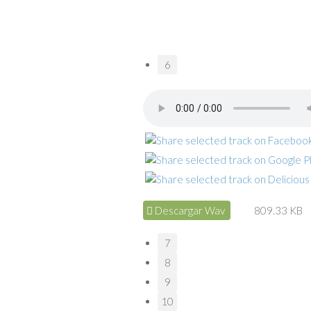
6
Descargar Wav
809.33 KB
7
8
9
10