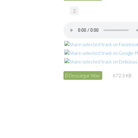
2
Descargar Wav
672.3 KB