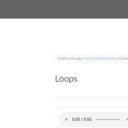
Usted está aquí:
Inicio
|
Sonidos
|
Aereos
|
Loop
Loops