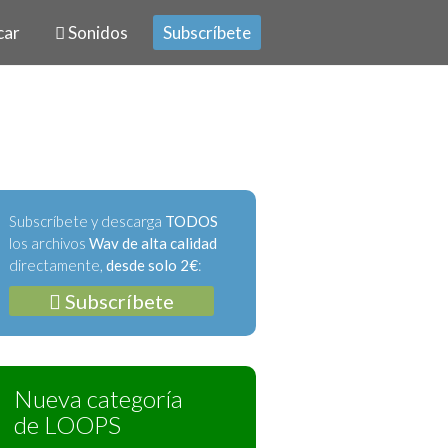
car
Sonidos
Subscríbete
Subscríbete y descarga
TODOS
los archivos
Wav de alta calidad
directamente,
desde solo 2€
:
Subscríbete
Nueva categoría
de LOOPS