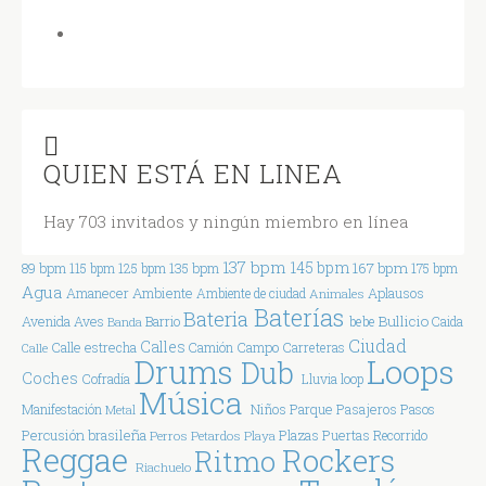
QUIEN ESTÁ EN LINEA
Hay 703 invitados y ningún miembro en línea
137 bpm
145 bpm
167 bpm
89 bpm
115 bpm
125 bpm
135 bpm
175 bpm
Agua
Ambiente
Amanecer
Aplausos
Ambiente de ciudad
Animales
Baterías
Bateria
Bullicio
Avenida
Aves
Barrio
bebe
Caida
Banda
Ciudad
Calles
Calle estrecha
Campo
Carreteras
Calle
Camión
Drums
Loops
Dub
Coches
Cofradía
Lluvia
loop
Música
Parque
Manifestación
Niños
Pasajeros
Pasos
Metal
Percusión brasileña
Plazas
Puertas
Perros
Petardos
Playa
Recorrido
Reggae
Rockers
Ritmo
Riachuelo