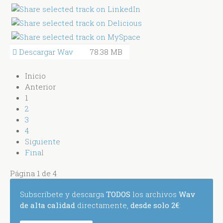
Descargar Wav
78.38 MB
Inicio
Anterior
1
2
3
4
Siguiente
Final
Página 1 de 4
Subscríbete y descarga
TODOS
los archivos
Wav
de alta calidad
directamente,
desde solo 2€
: