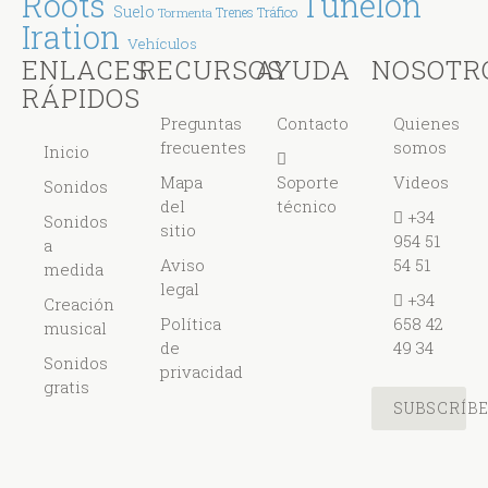
Tunelón
Roots
Suelo
Tráfico
Tormenta
Trenes
Iration
Vehículos
ENLACES
RECURSOS
AYUDA
NOSOTR
RÁPIDOS
Preguntas
Contacto
Quienes
frecuentes
somos
Inicio
Mapa
Soporte
Videos
Sonidos
del
técnico
+34
Sonidos
sitio
954 51
a
Aviso
54 51
medida
legal
+34
Creación
Política
658 42
musical
de
49 34
Sonidos
privacidad
gratis
SUBSCRÍB