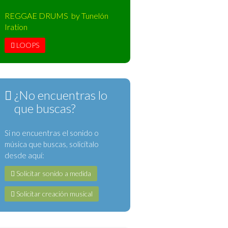
REGGAE DRUMS by Tunelón
Iration
LOOPS
¿No encuentras lo
que buscas?
Si no encuentras el sonido o
música que buscas, solicítalo
desde aquí:
Solicitar sonido a medida
Solicitar creación musical