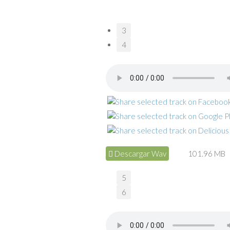
3
4
Descargar Wav
101.96 MB
5
6