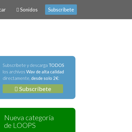
car
Sonidos
Subscríbete
Subscríbete y descarga
TODOS
los archivos
Wav de alta calidad
directamente,
desde solo 2€
:
Subscríbete
Nueva categoría
de LOOPS