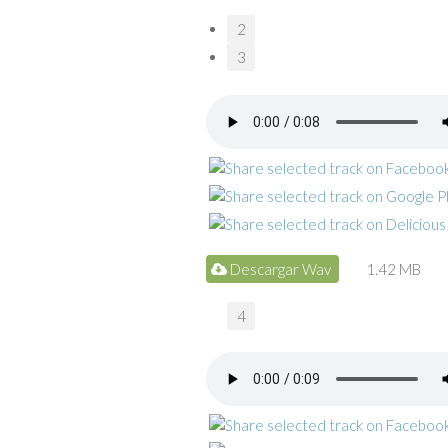
2
3
Descargar Wav
1.42 MB
4