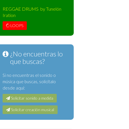
REGGAE DRUMS by Tunelón
Iration
LOOPS
¿No encuentras lo
que buscas?
Si no encuentras el sonido o
música que buscas, solicítalo
desde aquí:
Solicitar sonido a medida
Solicitar creación musical