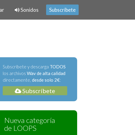
ar
Sonidos
Subscríbete
Subscríbete y descarga
TODOS
los archivos
Wav de alta calidad
directamente,
desde solo 2€
:
Subscríbete
Nueva categoría
de LOOPS