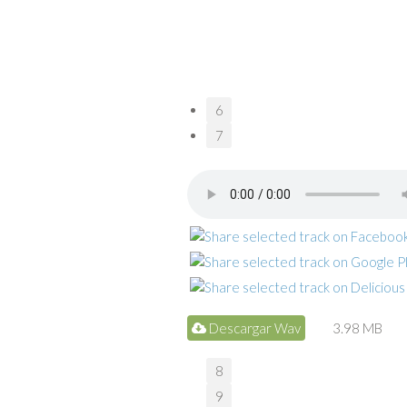
6
7
Descargar Wav
3.98 MB
8
9