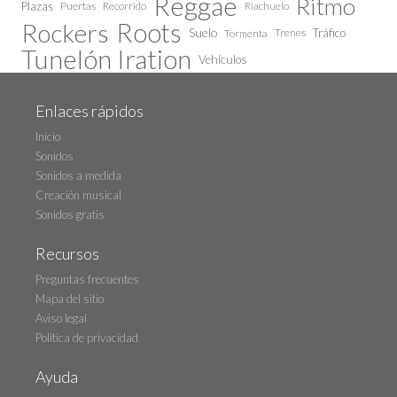
Reggae
Ritmo
Plazas
Puertas
Recorrido
Riachuelo
Roots
Rockers
Suelo
Trenes
Tráfico
Tormenta
Tunelón Iration
Vehículos
Enlaces rápidos
Inicio
Sonidos
Sonidos a medida
Creación musical
Sonidos gratis
Recursos
Preguntas frecuentes
Mapa del sitio
Aviso legal
Política de privacidad
Ayuda