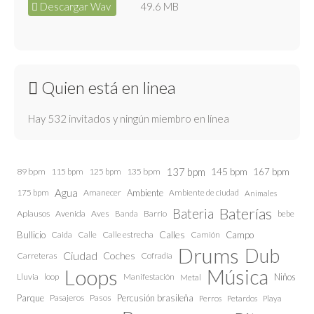
Descargar Wav
49.6 MB
Quien está en linea
Hay 532 invitados y ningún miembro en línea
137 bpm
145 bpm
89 bpm
115 bpm
125 bpm
135 bpm
167 bpm
Agua
175 bpm
Amanecer
Ambiente
Ambiente de ciudad
Animales
Baterías
Bateria
Aplausos
Avenida
Aves
Barrio
bebe
Banda
Calles
Bullicio
Caida
Calle estrecha
Camión
Campo
Calle
Drums
Dub
Ciudad
Coches
Carreteras
Cofradía
Loops
Música
Lluvia
loop
Manifestación
Niños
Metal
Parque
Pasajeros
Pasos
Percusión brasileña
Perros
Petardos
Playa