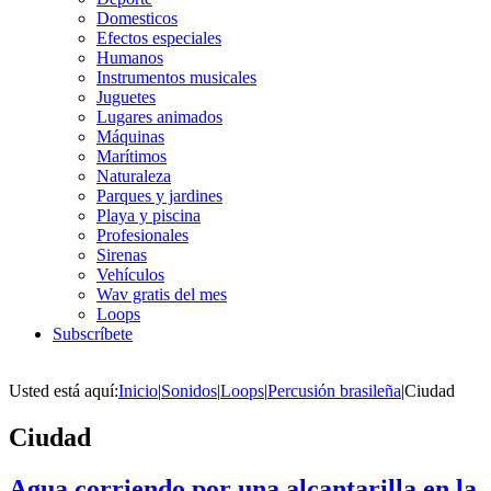
Domesticos
Efectos especiales
Humanos
Instrumentos musicales
Juguetes
Lugares animados
Máquinas
Marítimos
Naturaleza
Parques y jardines
Playa y piscina
Profesionales
Sirenas
Vehículos
Wav gratis del mes
Loops
Subscríbete
Usted está aquí:
Inicio
|
Sonidos
|
Loops
|
Percusión brasileña
|
Ciudad
Ciudad
Agua corriendo por una alcantarilla en la