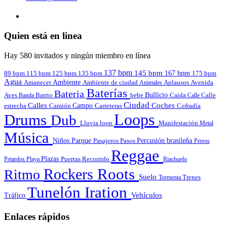
Quien está en linea
Hay 580 invitados y ningún miembro en línea
137 bpm
145 bpm
167 bpm
89 bpm
135 bpm
115 bpm
125 bpm
175 bpm
Agua
Amanecer
Ambiente
Aplausos
Avenida
Ambiente de ciudad
Animales
Baterías
Bateria
Bullicio
Aves
Barrio
bebe
Calle
Banda
Caida
Calle
Ciudad
Calles
Coches
estrecha
Campo
Carreteras
Cofradía
Camión
Loops
Drums
Dub
Lluvia
loop
Manifestación
Metal
Música
Niños
Parque
Pasajeros
Pasos
Percusión brasileña
Perros
Reggae
Plazas
Puertas
Petardos
Playa
Recorrido
Riachuelo
Roots
Rockers
Ritmo
Suelo
Tormenta
Trenes
Tunelón Iration
Vehículos
Tráfico
Enlaces rápidos