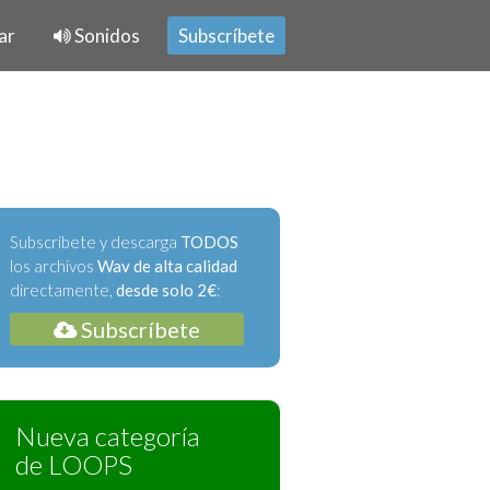
ar
Sonidos
Subscríbete
Subscríbete y descarga
TODOS
los archivos
Wav de alta calidad
directamente,
desde solo 2€
:
Subscríbete
Nueva categoría
de LOOPS