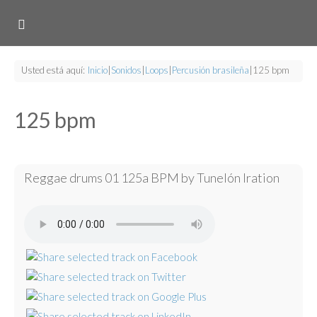
Usted está aquí:
Inicio
|
Sonidos
|
Loops
|
Percusión brasileña
|
125 bpm
125 bpm
Reggae drums 01 125a BPM by Tunelón Iration