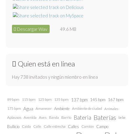
Descargar Wav
49.6 MB
Quien está en linea
Hay 738 invitados y ningún miembro en línea
137 bpm
145 bpm
89 bpm
115 bpm
125 bpm
135 bpm
167 bpm
Agua
175 bpm
Amanecer
Ambiente
Ambiente de ciudad
Animales
Baterías
Bateria
Aplausos
Avenida
Aves
Barrio
bebe
Banda
Calles
Bullicio
Caida
Calle estrecha
Camión
Campo
Calle