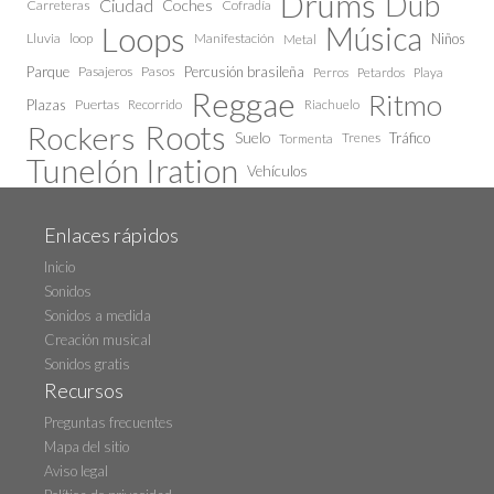
Drums
Dub
Ciudad
Coches
Carreteras
Cofradía
Loops
Música
Lluvia
loop
Manifestación
Niños
Metal
Parque
Pasajeros
Pasos
Percusión brasileña
Perros
Petardos
Playa
Reggae
Ritmo
Plazas
Puertas
Recorrido
Riachuelo
Roots
Rockers
Suelo
Trenes
Tráfico
Tormenta
Tunelón Iration
Vehículos
Enlaces rápidos
Inicio
Sonidos
Sonidos a medida
Creación musical
Sonidos gratis
Recursos
Preguntas frecuentes
Mapa del sitio
Aviso legal