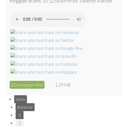
Reggae drums 10 125a BPM by Tunelón Iration
Descargar Wav
1.29 MB
Inicio
Anterior
1
2