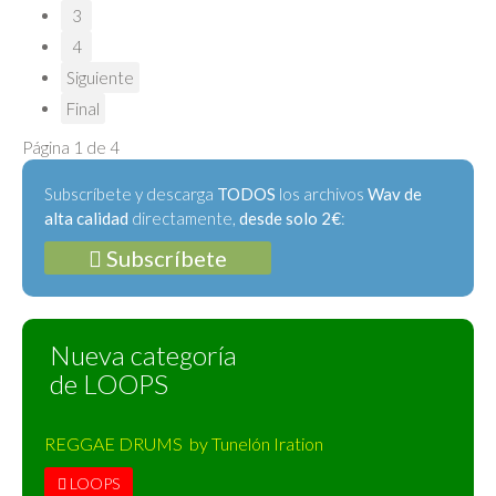
3
4
Siguiente
Final
Página 1 de 4
Subscríbete y descarga
TODOS
los archivos
Wav de
alta calidad
directamente,
desde solo 2€
:
Subscríbete
Nueva categoría
de LOOPS
REGGAE DRUMS by Tunelón Iration
LOOPS