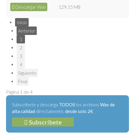
Descargar Wav
129.15 MB
Inicio
Anterior
1
2
3
4
Siguiente
Final
Página 1 de 4
Subscríbete y descarga
TODOS
los archivos
Wav de
alta calidad
directamente,
desde solo 2€
:
Subscríbete