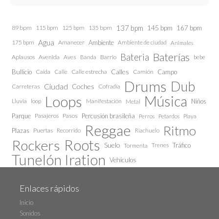
137 bpm
145 bpm
89 bpm
115 bpm
125 bpm
135 bpm
167 bpm
Agua
175 bpm
Amanecer
Ambiente
Ambiente de ciudad
Animales
Baterías
Bateria
Aplausos
Avenida
Aves
Barrio
bebe
Banda
Calles
Bullicio
Caida
Calle estrecha
Camión
Campo
Calle
Drums
Dub
Ciudad
Coches
Carreteras
Cofradía
Loops
Música
Lluvia
loop
Manifestación
Niños
Metal
Parque
Pasajeros
Pasos
Percusión brasileña
Perros
Petardos
Playa
Reggae
Ritmo
Plazas
Puertas
Recorrido
Riachuelo
Roots
Rockers
Suelo
Trenes
Tráfico
Tormenta
Tunelón Iration
Vehículos
Enlaces rápidos
Inicio
Sonidos