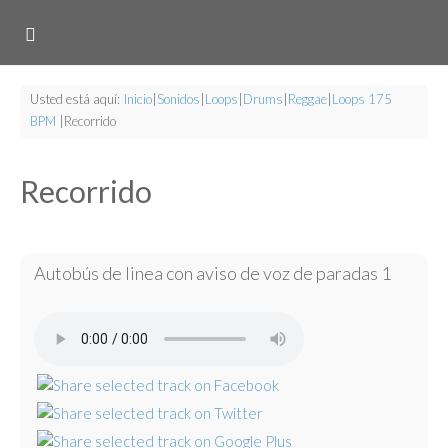
Usted está aquí:
Inicio
|
Sonidos
|
Loops
|
Drums
|
Reggae
|
Loops 175
BPM
|
Recorrido
Recorrido
Autobús de linea con aviso de voz de paradas 1