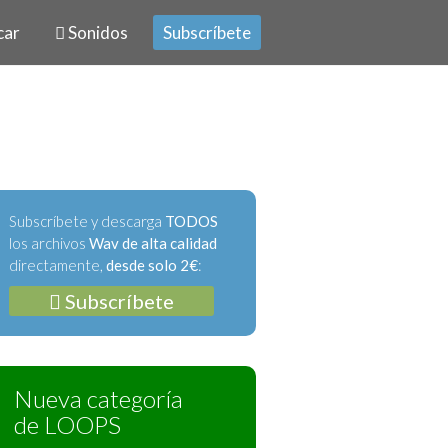
car
Sonidos
Subscríbete
Subscríbete y descarga
TODOS
los archivos
Wav de alta calidad
directamente,
desde solo 2€
:
Subscríbete
Nueva categoría
de LOOPS