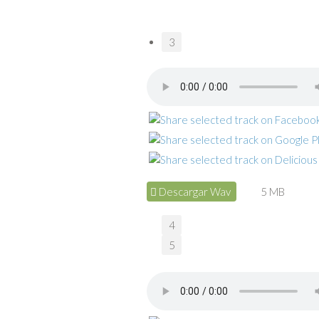
3
Descargar Wav
5 MB
4
5