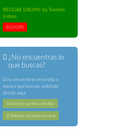
REGGAE DRUMS by Tunelón
Iration
LOOPS
¿No encuentras lo
que buscas?
Si no encuentras el sonido o
música que buscas, solicítalo
desde aquí:
Solicitar sonido a medida
Solicitar creación musical