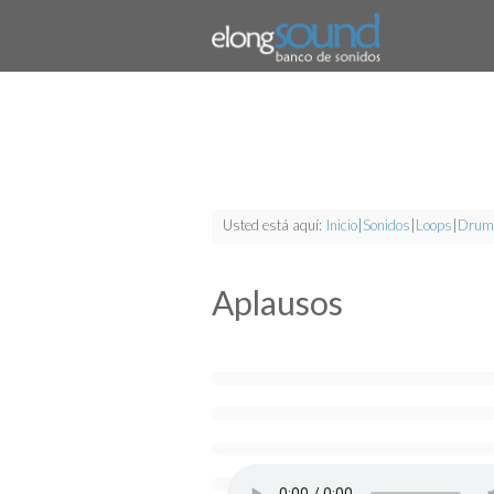
Usted está aquí:
Inicio
|
Sonidos
|
Loops
|
Drum
Aplausos