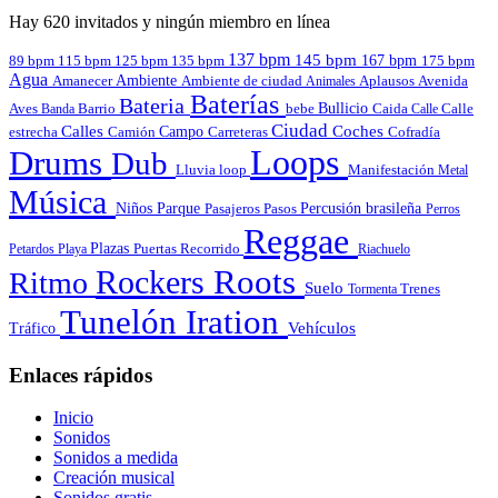
Hay 620 invitados y ningún miembro en línea
137 bpm
145 bpm
167 bpm
89 bpm
135 bpm
115 bpm
125 bpm
175 bpm
Agua
Amanecer
Ambiente
Aplausos
Avenida
Ambiente de ciudad
Animales
Baterías
Bateria
Bullicio
Aves
Barrio
bebe
Calle
Banda
Caida
Calle
Ciudad
Calles
Coches
estrecha
Campo
Carreteras
Cofradía
Camión
Loops
Drums
Dub
Lluvia
loop
Manifestación
Metal
Música
Niños
Parque
Pasajeros
Pasos
Percusión brasileña
Perros
Reggae
Plazas
Puertas
Petardos
Playa
Recorrido
Riachuelo
Roots
Rockers
Ritmo
Suelo
Tormenta
Trenes
Tunelón Iration
Vehículos
Tráfico
Enlaces rápidos
Inicio
Sonidos
Sonidos a medida
Creación musical
Sonidos gratis