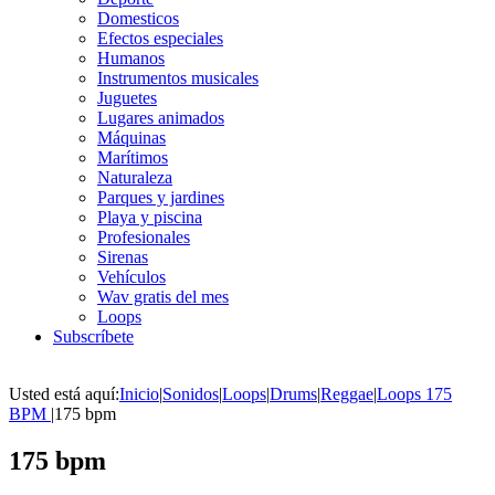
Domesticos
Efectos especiales
Humanos
Instrumentos musicales
Juguetes
Lugares animados
Máquinas
Marítimos
Naturaleza
Parques y jardines
Playa y piscina
Profesionales
Sirenas
Vehículos
Wav gratis del mes
Loops
Subscríbete
Usted está aquí:
Inicio
|
Sonidos
|
Loops
|
Drums
|
Reggae
|
Loops 175
BPM
|
175 bpm
175 bpm