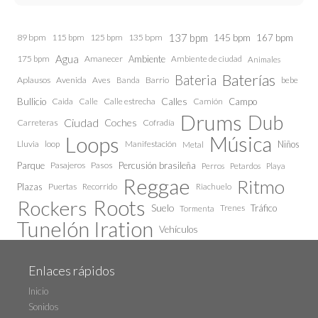
137 bpm
145 bpm
89 bpm
115 bpm
125 bpm
135 bpm
167 bpm
Agua
175 bpm
Amanecer
Ambiente
Ambiente de ciudad
Animales
Baterías
Bateria
Aplausos
Avenida
Aves
Barrio
bebe
Banda
Calles
Bullicio
Caida
Calle estrecha
Camión
Campo
Calle
Drums
Dub
Ciudad
Coches
Carreteras
Cofradía
Loops
Música
Lluvia
loop
Manifestación
Niños
Metal
Parque
Pasajeros
Pasos
Percusión brasileña
Perros
Petardos
Playa
Reggae
Ritmo
Plazas
Puertas
Recorrido
Riachuelo
Roots
Rockers
Suelo
Trenes
Tráfico
Tormenta
Tunelón Iration
Vehículos
Enlaces rápidos
Inicio
Sonidos