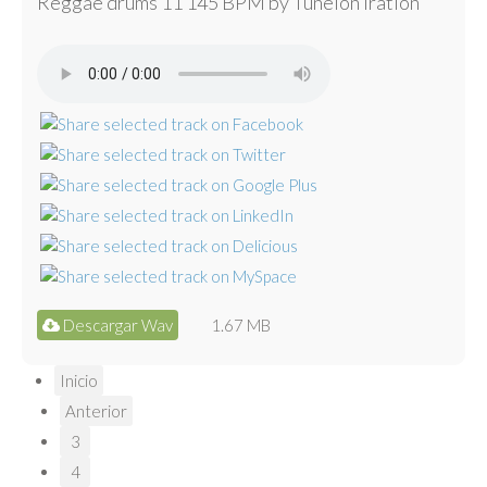
Reggae drums 11 145 BPM by Tunelón Iration
Descargar Wav
1.67 MB
Inicio
Anterior
3
4