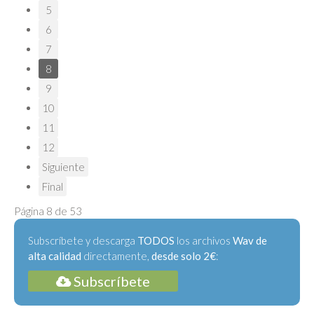
5
6
7
8
9
10
11
12
Siguiente
Final
Página 8 de 53
Subscríbete y descarga
TODOS
los archivos
Wav de
alta calidad
directamente,
desde solo 2€
:
Subscríbete