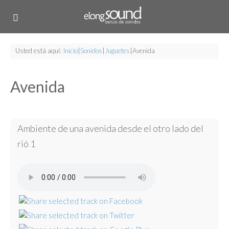
Usted está aquí:
Inicio
|
Sonidos
|
Juguetes
|
Avenida
Avenida
Ambiente de una avenida desde el otro lado del
rió 1