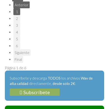
Anterior
1
2
3
4
5
6
Siguiente
Final
Página 1 de 6
Subscríbete y descarga
TODOS
los archivos
Wav de
alta calidad
directamente,
desde solo 2€
:
Subscríbete