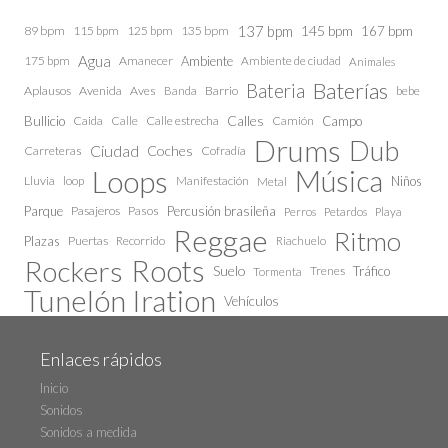
137 bpm
145 bpm
89 bpm
115 bpm
125 bpm
135 bpm
167 bpm
Agua
175 bpm
Amanecer
Ambiente
Ambiente de ciudad
Animales
Baterías
Bateria
Aplausos
Avenida
Aves
Barrio
bebe
Banda
Calles
Bullicio
Caida
Calle estrecha
Camión
Campo
Calle
Drums
Dub
Ciudad
Coches
Carreteras
Cofradía
Loops
Música
Lluvia
loop
Manifestación
Niños
Metal
Parque
Pasajeros
Pasos
Percusión brasileña
Perros
Petardos
Playa
Reggae
Ritmo
Plazas
Puertas
Recorrido
Riachuelo
Roots
Rockers
Suelo
Trenes
Tráfico
Tormenta
Tunelón Iration
Vehículos
Enlaces rápidos
Inicio
Sonidos
Sonidos a medida